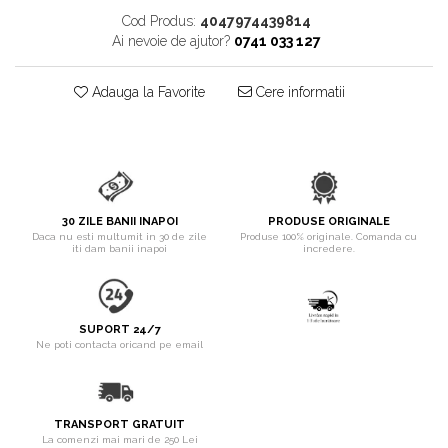
pentru Câini
Cod Produs:
4047974439814
Accesorii Auto & Bicicletă
Ai nevoie de ajutor?
0741 033 127
Accesorii Acasă și Mobilier
Adauga la Favorite
Cere informatii
Botnițe
Identificare
Dresaj & Sport
30 ZILE BANII INAPOI
PRODUSE ORIGINALE
Daca nu esti multumit in 30 de zile
Produse 100% originale. Comanda cu
iti dam banii inapoi
incredere.
SUPORT 24/7
Ne poti contacta oricand pe email
TRANSPORT GRATUIT
La comenzi mai mari de 250 Lei