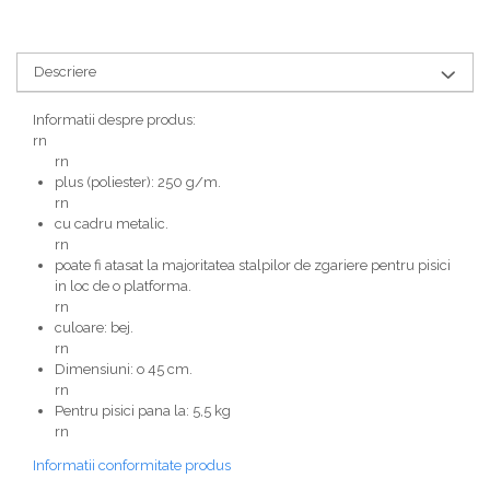
Descriere
Informatii despre produs:
rn
rn
plus (poliester): 250 g/m.
rn
cu cadru metalic.
rn
poate fi atasat la majoritatea stalpilor de zgariere pentru pisici
in loc de o platforma.
rn
culoare: bej.
rn
Dimensiuni: o 45 cm.
rn
Pentru pisici pana la: 5,5 kg
rn
Informatii conformitate produs