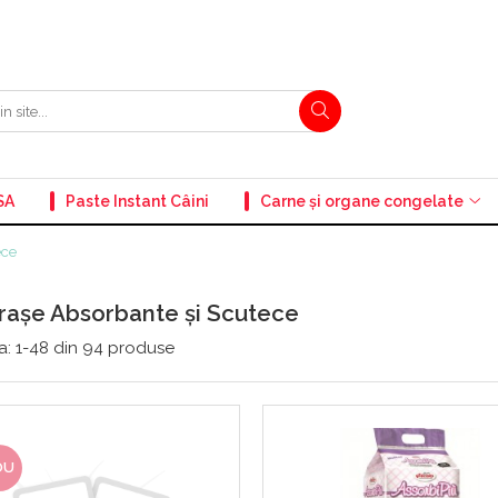
SA
Paste Instant Câini
Carne și organe congelate
ece
rașe Absorbante și Scutece
a:
1-
48
din
94
produse
OU