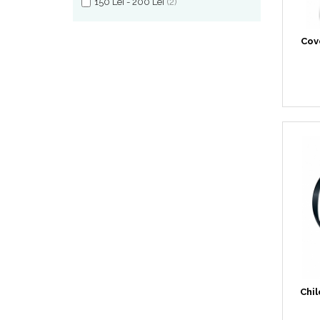
pentru Câini
150 Lei - 200 Lei
(2)
Accesorii Auto & Bicicletă
Cov
Accesorii Acasă și Mobilier
Botnițe
Identificare
Dresaj & Sport
Chil