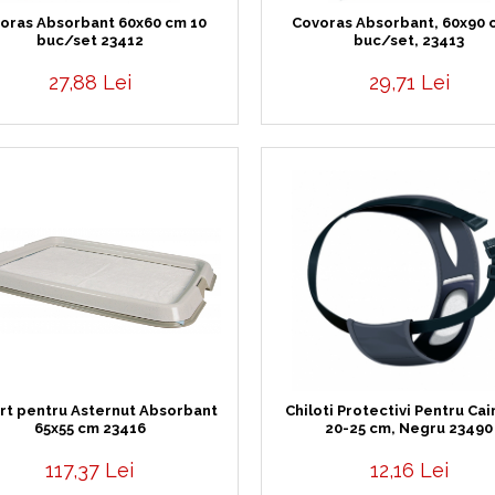
oras Absorbant 60x60 cm 10
Covoras Absorbant, 60x90 
buc/set 23412
buc/set, 23413
27,88 Lei
29,71 Lei
rt pentru Asternut Absorbant
Chiloti Protectivi Pentru Cain
65x55 cm 23416
20-25 cm, Negru 23490
117,37 Lei
12,16 Lei