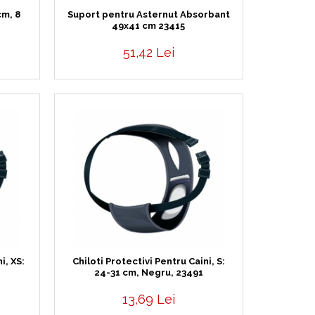
Suport pentru Asternut Absorbant
cm, 8
49x41 cm 23415
51,42 Lei
i, XS:
Chiloti Protectivi Pentru Caini, S:
24-31 cm, Negru, 23491
13,69 Lei