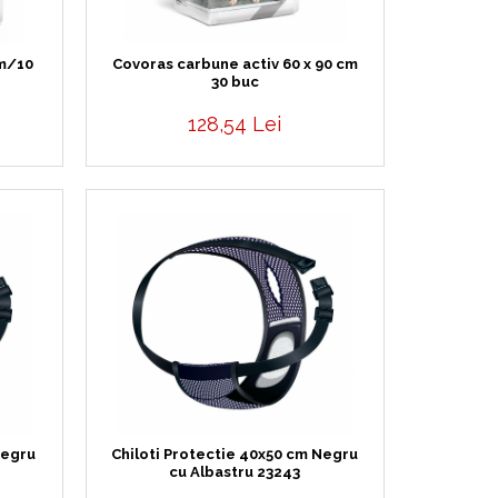
cm/10
Covoras carbune activ 60 x 90 cm
30 buc
128,54 Lei
Negru
Chiloti Protectie 40x50 cm Negru
cu Albastru 23243