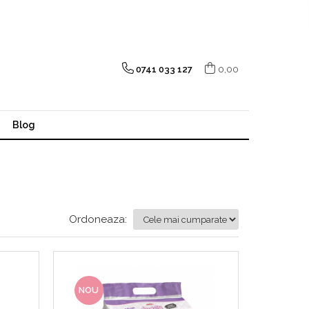
0741 033 127
0,00
Blog
Ordoneaza:
NOU