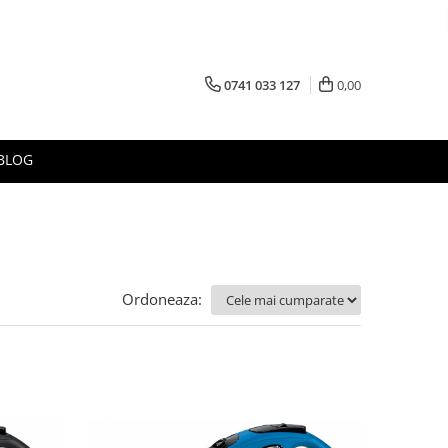
0741 033 127
0,00
BLOG
Ordoneaza: