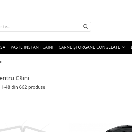
USA
PASTE INSTANT CÂINI
CARNE ȘI ORGANE CONGELATE
ni
entru Câini
1-
48
din
662
produse