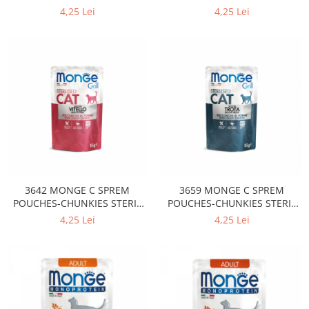
RICH IN LAMB 85GR
RABBIT 85GR
4,25 Lei
4,25 Lei
3642 MONGE C SPREM
3659 MONGE C SPREM
POUCHES-CHUNKIES STERIL
POUCHES-CHUNKIES STERIL
RICH IN VEAL 85GR
TROUT 85GR
4,25 Lei
4,25 Lei