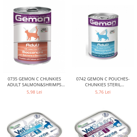
0735 GEMON C CHUNKIES
0742 GEMON C POUCHES-
ADULT SALMON&SHRIMPS
CHUNKIES STERIL
415GR
TUNA&OCEAN FISH 415GR
5,98 Lei
5,76 Lei