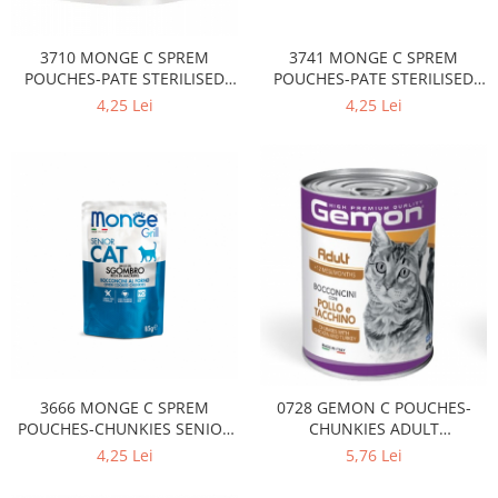
3741 MONGE C SPREM
3710 MONGE C SPREM
POUCHES-PATE STERILISED
POUCHES-PATE STERILISED
BEEF 85GR
CHICKEN 85GR
4,25 Lei
4,25 Lei
3666 MONGE C SPREM
0728 GEMON C POUCHES-
POUCHES-CHUNKIES SENIOR
CHUNKIES ADULT
MACKERELL 85GR
CHICKEN&TURKEY 415GR
4,25 Lei
5,76 Lei