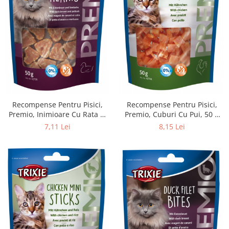
Recompense Pentru Pisici,
Recompense Pentru Pisici,
Premio, Inimioare Cu Rata Si
Premio, Cuburi Cu Pui, 50 g
Peste, 50 g, 42705
42706
7,11 Lei
8,15 Lei