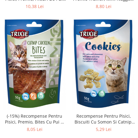
100 g 42735
Cu Peste/Pui/Catnip, 50 g,
10,38 Lei
8,80 Lei
42741
(-15%) Recompense Pentru
Recompense Pentru Pisici,
Pisici, Premio, Bites Cu Pui Si
Biscuiti Cu Somon Si Catnip,
Catnip, 50 g, 42742
50 g, 42743
8,05 Lei
5,29 Lei