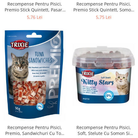
Recompense Pentru Pisici,
Recompense Pentru Pisici,
Premio Stick Quintett, Pasare
Premio Stick Quintett, Somon
Si Ficat, 5 x 5 g, 42724
Si Pastrav, 5 x 5 g, 42725
5,76 Lei
5,75 Lei
Recompense Pentru Pisici,
Recompense Pentru Pisici,
Premio, Sandwichuri Cu Ton
Soft, Stelute Cu Somon Si