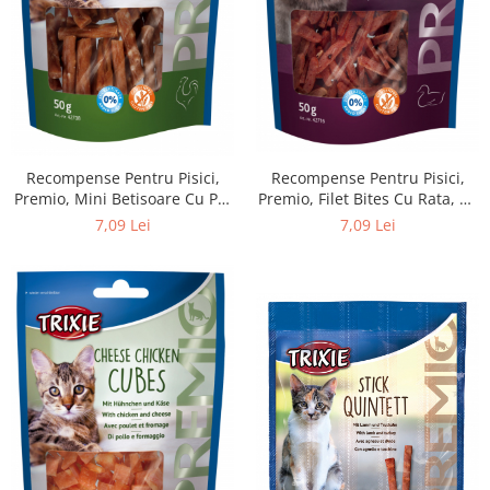
Recompense Pentru Pisici,
Recompense Pentru Pisici,
Premio, Filet Bites Cu Rata, 50
Premio, Mini Betisoare Cu Pui
g 42716
Si Orez, 50 g 42708
7,09 Lei
7,09 Lei