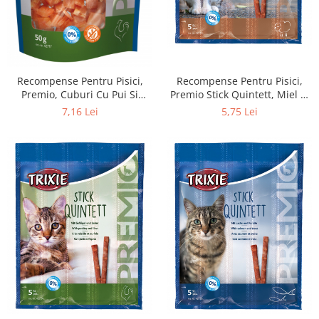
Recompense Pentru Pisici,
Recompense Pentru Pisici,
Premio, Cuburi Cu Pui Si
Premio Stick Quintett, Miel Si
Branza, 50 g 42717
Curcan, 5 x 5 g, 42723
7,16 Lei
5,75 Lei