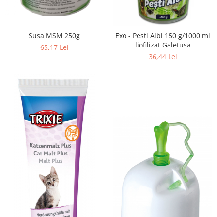
Accesorii Auto & Bicicletă
Accesorii Acasă și Mobilier
Susa MSM 250g
Exo - Pesti Albi 150 g/1000 ml
Botnițe
liofilizat Galetusa
65,17 Lei
Identificare
36,44 Lei
Dresaj & Sport