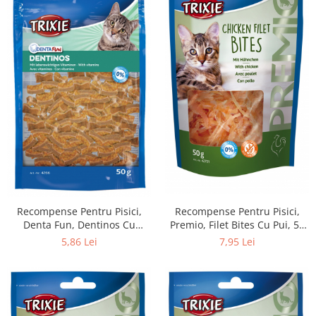
Recompense Pentru Pisici,
Recompense Pentru Pisici,
Premio, Filet Bites Cu Pui, 50
Denta Fun, Dentinos Cu
g, 42701
Vitamine, 50 g, 4266
7,95 Lei
5,86 Lei