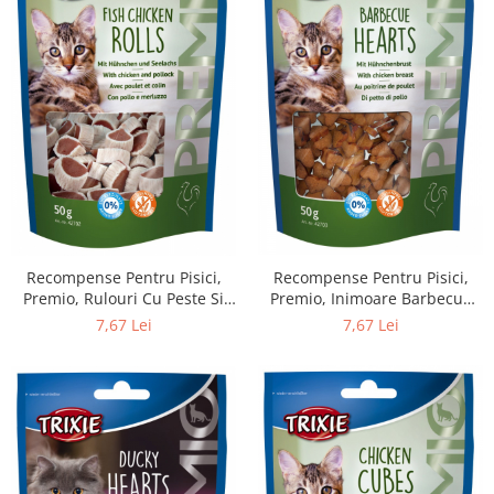
Recompense Pentru Pisici,
Recompense Pentru Pisici,
Premio, Rulouri Cu Peste Si
Premio, Inimoare Barbecue
Pui, 50 g, 42702
Cu Pui, 50 g 42703
7,67 Lei
7,67 Lei