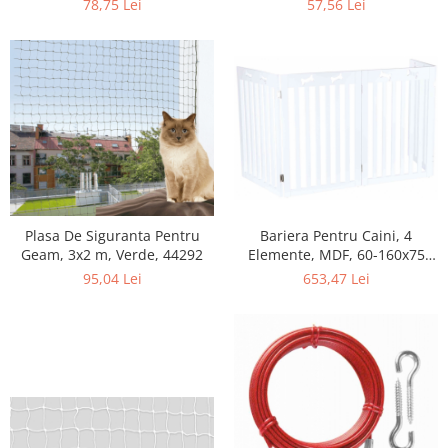
78,75 Lei
57,56 Lei
Bariera Pentru Caini, 4
Plasa De Siguranta Pentru
Elemente, MDF, 60-160x75
Geam, 3x2 m, Verde, 44292
cm, Alb, 39457
653,47 Lei
95,04 Lei