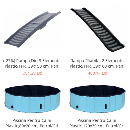
(-27%) Rampa Din 3 Elemente,
Rampa Pliabila, 2 Elemente,
Plastic/TPR, 39x150 cm, Pana
Plastic/TPR, 39x160 cm, Pana
la 25 kg, Gri, 39476
la 70 kg, Negru/Gri, 39477
384,29 Lei
400,17 Lei
Piscina Pentru Caini,
Piscina Pentru Caini,
Plastic,80x20 cm, Petrol/Gri,
Plastic,120x30 cm, Petrol/Gri,