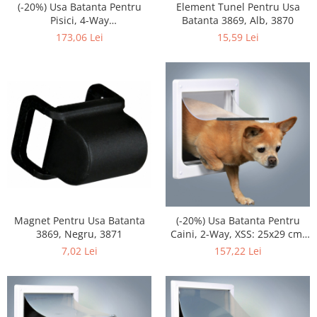
(-20%) Usa Batanta Pentru
Element Tunel Pentru Usa
Pisici, 4-Way
Batanta 3869, Alb, 3870
Electromagnetica, 21.1x24.4
173,06 Lei
15,59 Lei
cm, Alb, 3869
Magnet Pentru Usa Batanta
(-20%) Usa Batanta Pentru
3869, Negru, 3871
Caini, 2-Way, XSS: 25x29 cm,
Alb, 3877
7,02 Lei
157,22 Lei