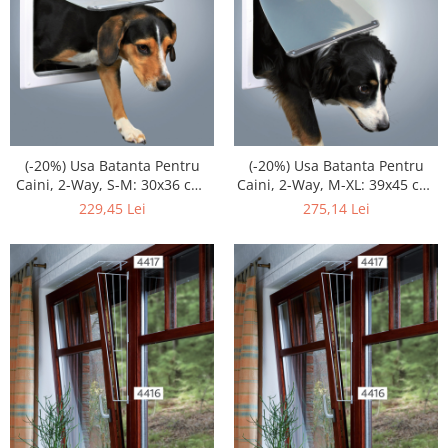
(-20%) Usa Batanta Pentru
(-20%) Usa Batanta Pentru
Caini, 2-Way, S-M: 30x36 cm,
Caini, 2-Way, M-XL: 39x45 cm,
Alb, 3878
Alb, 3879
229,45 Lei
275,14 Lei