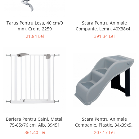
Scara Pentru Animale
Tarus Pentru Lesa, 40 cm/9
Companie, Lemn, 40X38x45
mm, Crom, 2259
cm, Pana la 50 kg, 3943
391,34 Lei
21,84 Lei
Scara Pentru Animale
Bariera Pentru Caini, Metal,
Companie, Plastic, 34x39x54
75-85x76 cm, Alb, 39451
cm, Pana la 40 kg, Gri, 39475
207,17 Lei
361,40 Lei