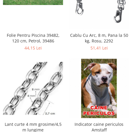
Accesorii Auto & Bicicletă
Accesorii Acasă și Mobilier
Botnițe
Identificare
Folie Pentru Piscina 39482,
Cablu Cu Arc, 8 m, Pana la 50
Dresaj & Sport
120 cm, Petrol, 39486
kg, Rosu, 2292
44,15 Lei
51,41 Lei
Lant curte 4 mm grosime/4,5
Indicator caine periculos
m lungime
Amstaff