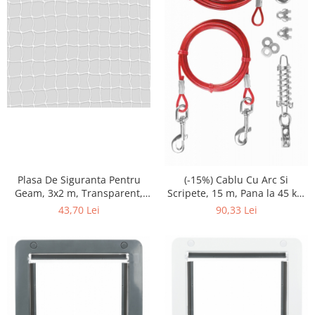
Plasa De Siguranta Pentru
(-15%) Cablu Cu Arc Si
Geam, 3x2 m, Transparent,
Scripete, 15 m, Pana la 45 kg,
44313
Rosu, 2293
43,70 Lei
90,33 Lei