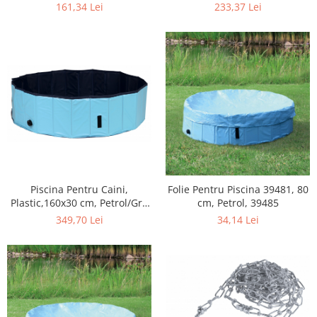
39481
39482
161,34 Lei
233,37 Lei
Piscina Pentru Caini,
Folie Pentru Piscina 39481, 80
Plastic,160x30 cm, Petrol/Gri,
cm, Petrol, 39485
39483
349,70 Lei
34,14 Lei