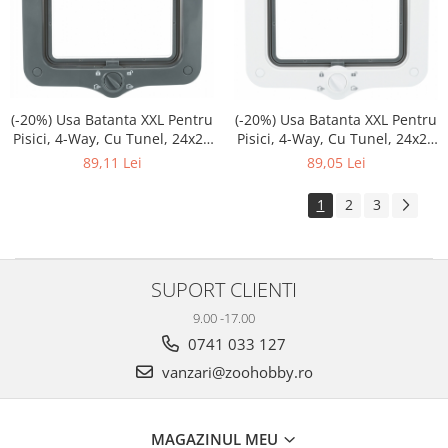
(-20%) Usa Batanta XXL Pentru
(-20%) Usa Batanta XXL Pentru
Pisici, 4-Way, Cu Tunel, 24x28
Pisici, 4-Way, Cu Tunel, 24x28
cm, Gri, 44242
cm, Alb, 44241
89,11 Lei
89,05 Lei
1
2
3
SUPORT CLIENTI
9.00 -17.00
0741 033 127
vanzari@zoohobby.ro
MAGAZINUL MEU