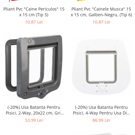
Pliant Pvc "Caine Periculos" 15
Pliant Pvc "Cainele Musca" 15
x 15 cm (Tip 5)
x 15 cm, Galben-Negru, (Tip 6)
10,87 Lei
10,87 Lei
(-20%) Usa Batanta Pentru
(-20%) Usa Batanta Pentru
Pisici, 2-Way, 20x22 cm, Gri,
Pisici, 4-Way Pentru Usa Din
44202
Sticla, 27x26 cm, Alb, 44221
53,99 Lei
86,99 Lei