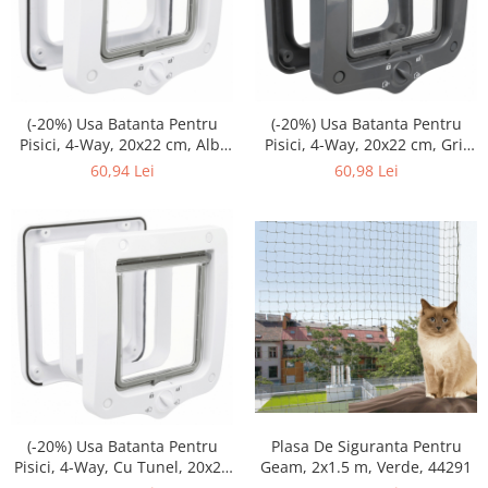
(-20%) Usa Batanta Pentru
(-20%) Usa Batanta Pentru
Pisici, 4-Way, 20x22 cm, Gri,
Pisici, 4-Way, 20x22 cm, Alb,
44212
44211
60,98 Lei
60,94 Lei
(-20%) Usa Batanta Pentru
Plasa De Siguranta Pentru
Pisici, 4-Way, Cu Tunel, 20x22
Geam, 2x1.5 m, Verde, 44291
cm, Alb, 44231