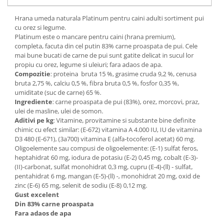
Hrana umeda naturala Platinum pentru caini adulti sortiment pui
cu orez si legume.
Platinum este o mancare pentru caini (hrana premium),
completa, facuta din cel putin 83% carne proaspata de pui. Cele
mai bune bucati de carne de pui sunt gatite delicat in sucul lor
propiu cu orez, legume si uleiuri; fara adaos de apa.
Compozitie
: proteina bruta 15 %, grasime cruda 9,2 %, cenusa
bruta 2,75 %, calciu 0,5 %, fibra bruta 0,5 %, fosfor 0,35 %,
umiditate (suc de carne) 65 %.
Ingrediente
: carne proaspata de pui (83%), orez, morcovi, praz,
ulei de masline, ulei de somon.
Aditivi pe kg
: Vitamine, provitamine si substante bine definite
chimic cu efect similar: (E-672) vitamina A 4.000 IU, IU de vitamina
D3 480 (E-671), (3a700) vitamina E (alfa-tocoferol acetat) 60 mg.
Oligoelemente sau compusi de oligoelemente: (E-1) sulfat feros,
heptahidrat 60 mg, iodura de potasiu (E-2) 0,45 mg, cobalt (E-3)-
(II)-carbonat, sulfat monohidrat 0,3 mg, cupru (E-4)-(ll) - sulfat,
pentahidrat 6 mg, mangan (E-5)-(ll) -, monohidrat 20 mg, oxid de
zinc (E-6) 65 mg, selenit de sodiu (E-8) 0,12 mg.
Gust excelent
Din 83% carne proaspata
Fara adaos de apa