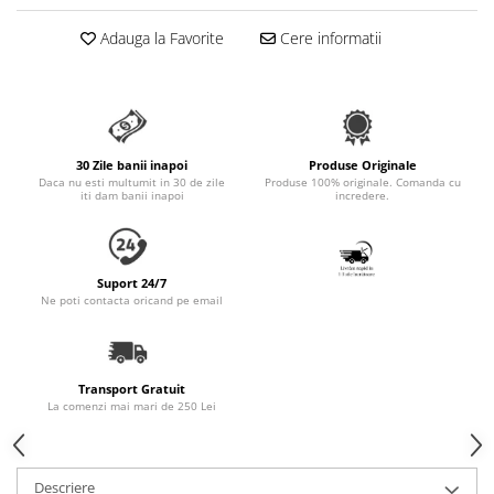
Accesorii Auto & Bicicletă
Adauga la Favorite
Cere informatii
Accesorii Acasă și Mobilier
Botnițe
Identificare
Dresaj & Sport
30 Zile banii inapoi
Produse Originale
Daca nu esti multumit in 30 de zile
Produse 100% originale. Comanda cu
iti dam banii inapoi
incredere.
Suport 24/7
Ne poti contacta oricand pe email
Transport Gratuit
La comenzi mai mari de 250 Lei
Descriere