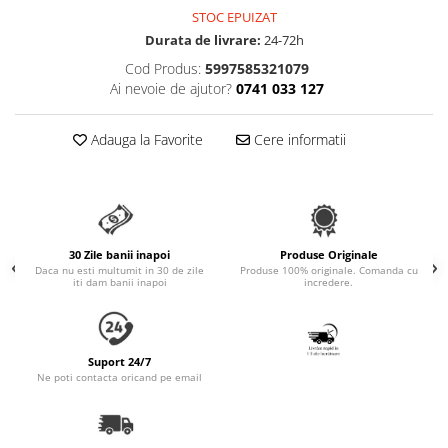
Accesorii Auto & Bicicletă
STOC EPUIZAT
Durata de livrare:
24-72h
Accesorii Acasă și Mobilier
Cod Produs:
5997585321079
Botnițe
Ai nevoie de ajutor?
0741 033 127
Identificare
Dresaj & Sport
Adauga la Favorite
Cere informatii
30 Zile banii inapoi
Produse Originale
Daca nu esti multumit in 30 de zile
Produse 100% originale. Comanda cu
iti dam banii inapoi
incredere.
Suport 24/7
Ne poti contacta oricand pe email