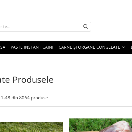
USA
PASTE INSTANT CÂINI
CARNE ȘI ORGANE CONGELATE
te Produsele
1-
48
din
8064
produse