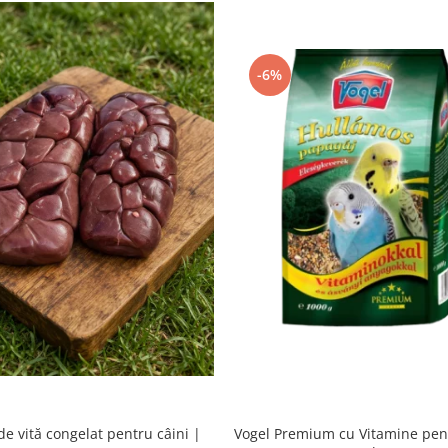
-6%
de vită congelat pentru câini |
Vogel Premium cu Vitamine pen