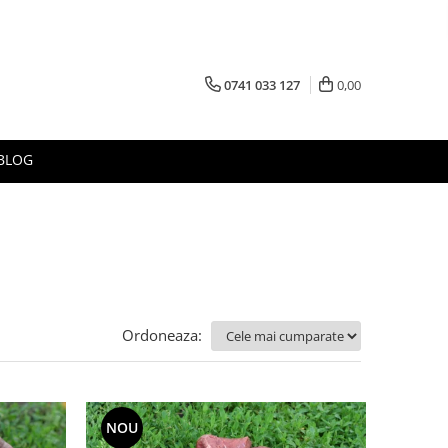
0741 033 127
0,00
BLOG
Ordoneaza:
NOU