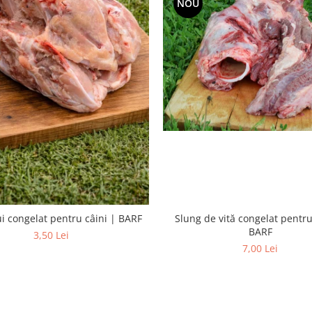
NOU
Slung de vită congelat pentru
i congelat pentru câini | BARF
BARF
3,50 Lei
7,00 Lei