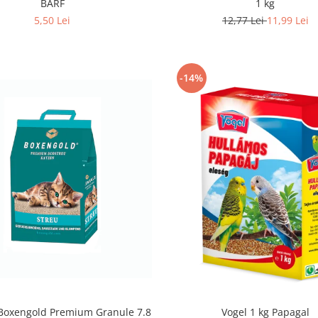
BARF
1 kg
5,50 Lei
12,77 Lei
11,99 Lei
-14%
 Boxengold Premium Granule 7.8
Vogel 1 kg Papagal