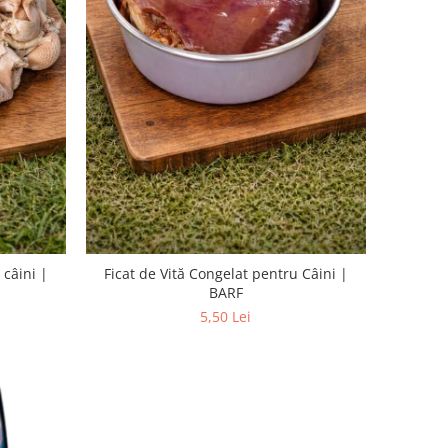
 câini |
Ficat de Vită Congelat pentru Câini |
BARF
5,50 Lei