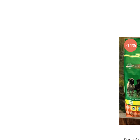
-11%
Susa Ad