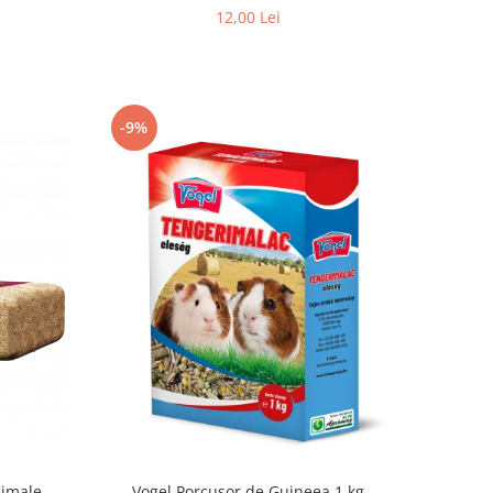
12,00 Lei
-9%
nimale
Vogel Porcusor de Guineea 1 kg