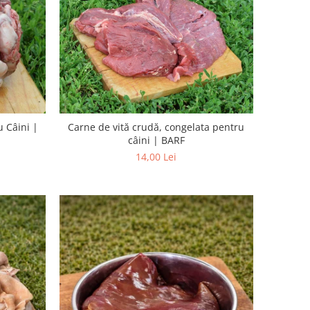
u Câini |
Carne de vită crudă, congelata pentru
câini | BARF
14,00 Lei