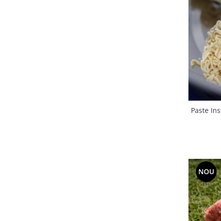
Paste In
NOU