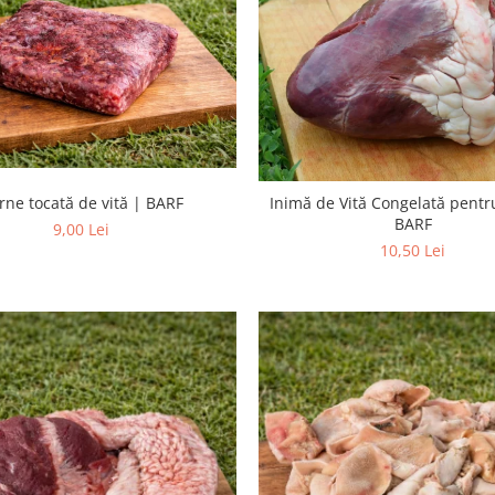
rne tocată de vită | BARF
Inimă de Vită Congelată pentr
BARF
9,00 Lei
10,50 Lei