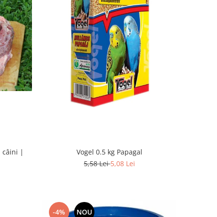
 câini |
Vogel 0.5 kg Papagal
5,58 Lei
5,08 Lei
-4%
NOU