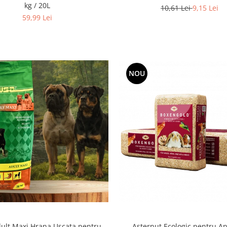
kg / 20L
10,61 Lei
9,15 Lei
59,99 Lei
NOU
ult Maxi Hrana Uscata pentru
Asternut Ecologic pentru A