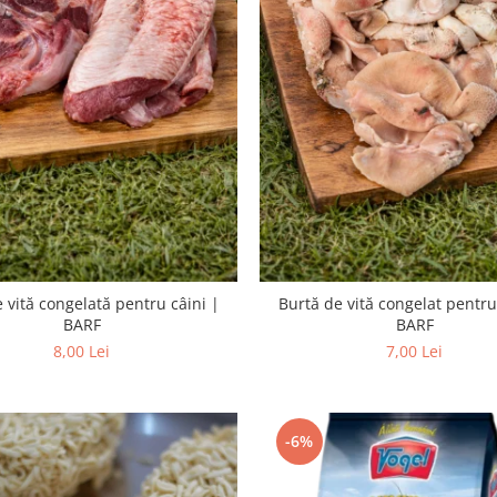
 vită congelată pentru câini |
Burtă de vită congelat pentru
BARF
BARF
8,00 Lei
7,00 Lei
-6%