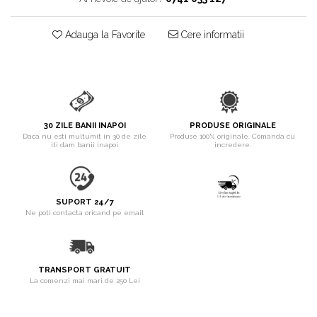
pentru Câini
Accesorii Auto & Bicicletă
Adauga la Favorite
Cere informatii
Accesorii Acasă și Mobilier
Botnițe
Identificare
Dresaj & Sport
30 ZILE BANII INAPOI
PRODUSE ORIGINALE
Daca nu esti multumit in 30 de zile
Produse 100% originale. Comanda cu
iti dam banii inapoi
incredere.
SUPORT 24/7
Ne poti contacta oricand pe email
TRANSPORT GRATUIT
La comenzi mai mari de 250 Lei