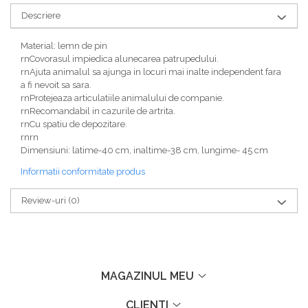
Descriere
Material: lemn de pin
rnCovorasul impiedica alunecarea patrupedului.
rnAjuta animalul sa ajunga in locuri mai inalte independent fara
a fi nevoit sa sara.
rnProtejeaza articulatiile animalului de companie.
rnRecomandabil in cazurile de artrita.
rnCu spatiu de depozitare.
rnrn
Dimensiuni: latime-40 cm, inaltime-38 cm, lungime- 45 cm
Informatii conformitate produs
Review-uri
(0)
MAGAZINUL MEU
CLIENTI