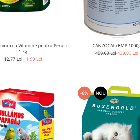
mium cu Vitamine pentru Perusi
CANZOCAL+BMP 1000
1 kg
459,00 Lei
439,00 Lei
12,77 Lei
11,99 Lei
-6%
NOU