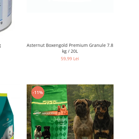
Asternut Boxengold Premium Granule 7.8
g
kg / 20L
59,99 Lei
-11%