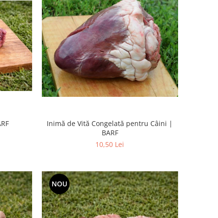
ARF
Inimă de Vită Congelată pentru Câini |
BARF
10,50 Lei
NOU