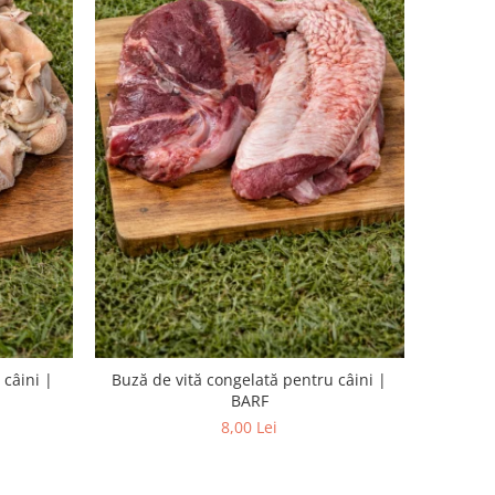
 câini |
Buză de vită congelată pentru câini |
BARF
8,00 Lei