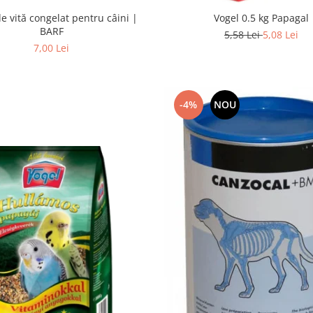
e vită congelat pentru câini |
Vogel 0.5 kg Papagal
BARF
5,58 Lei
5,08 Lei
7,00 Lei
-4%
NOU