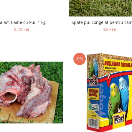
alam Caine cu Pui, 1 kg
Spate pui congelat pentru câi
8,73 Lei
3,50 Lei
-9%