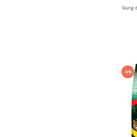
Slung d
-6%