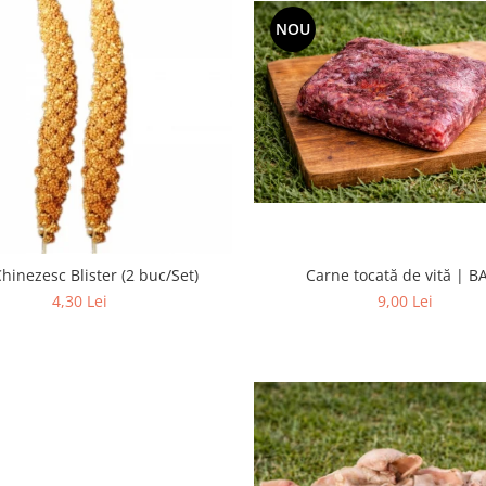
NOU
Carne tocată de vită | B
hinezesc Blister (2 buc/Set)
9,00 Lei
4,30 Lei