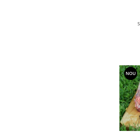
S
NOU