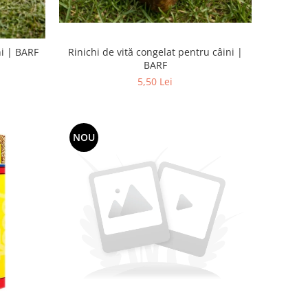
Rinichi de vită congelat pentru câini |
ni | BARF
BARF
5,50 Lei
NOU