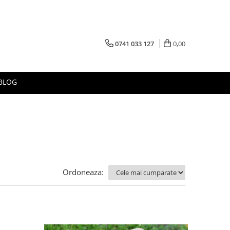
0741 033 127
0,00
BLOG
Ordoneaza: