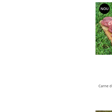
Accesorii Auto & Bicicletă
NOU
Accesorii Acasă și Mobilier
Botnițe
Identificare
Dresaj & Sport
Carne d