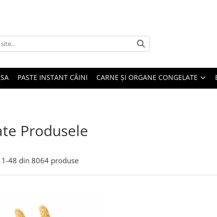
USA
PASTE INSTANT CÂINI
CARNE ȘI ORGANE CONGELATE
te Produsele
1-
48
din
8064
produse