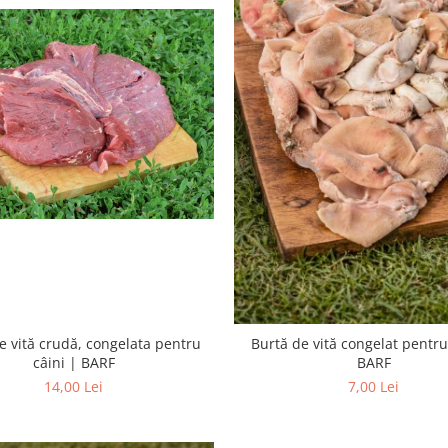
e vită crudă, congelata pentru
Burtă de vită congelat pentru
câini | BARF
BARF
14,00 Lei
7,00 Lei