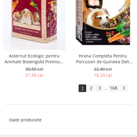
Asternut Ecologic pentru
Hrana Completa Pentru
Animale Boxengold Premium
Porcusori de Guineea Deli
Ecostreu 4.5 kg
Nature Menu 750g
30,50 Lei
22,40 Lei
21,99 Lei
18,33 Lei
1
2
3
168
...
toate produsele