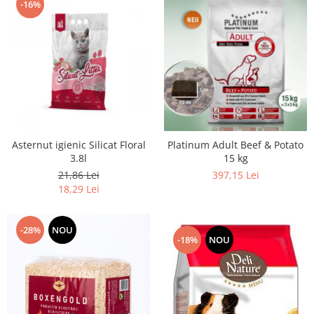
-16%
Asternut igienic Silicat Floral
Platinum Adult Beef & Potato
3.8l
15 kg
21,86 Lei
397,15 Lei
18,29 Lei
-28%
NOU
-18%
NOU