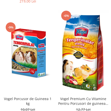
219,00 Lei
-6%
-9%
Vogel Porcusor de Guineea 1
Vogel Premium Cu Vitamine
kg
Pentru Porcusori de guineea 1
kg
10,07 Lei
12,77 Lei