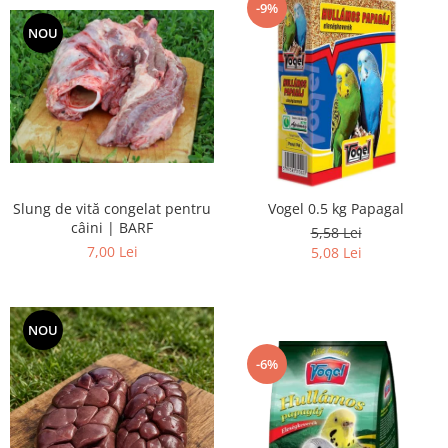
-9%
NOU
Slung de vită congelat pentru
Vogel 0.5 kg Papagal
câini | BARF
5,58 Lei
7,00 Lei
5,08 Lei
NOU
-6%