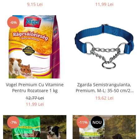
9,15 Lei
11,99 Lei
-6%
Vogel Premium Cu Vitamine
Zgarda Semistrangulanta,
Pentru Rozatoare 1 kg
Premium, M-L: 35-50 cm/20
mm, Albastru, 202802
12,77 Lei
19,62 Lei
11,99 Lei
-7%
-11%
NOU