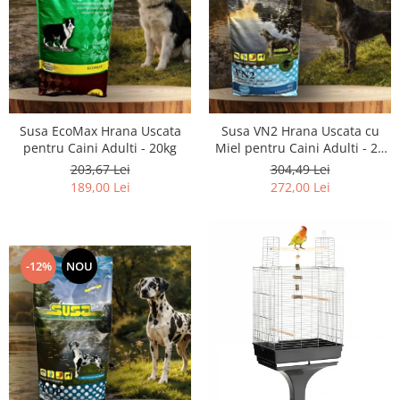
Susa EcoMax Hrana Uscata
Susa VN2 Hrana Uscata cu
pentru Caini Adulti - 20kg
Miel pentru Caini Adulti - 20
kg
203,67 Lei
304,49 Lei
189,00 Lei
272,00 Lei
-12%
NOU