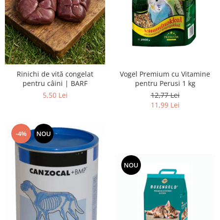
Vogel Premium cu Vitamine
Rinichi de vită congelat
pentru Perusi 1 kg
pentru câini | BARF
12,77 Lei
5,50 Lei
11,99 Lei
-4%
NOU
NOU