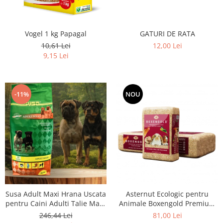
GATURI DE RATA
Vogel 1 kg Papagal
12,00 Lei
10,61 Lei
9,15 Lei
-11%
NOU
Susa Adult Maxi Hrana Uscata
Asternut Ecologic pentru
pentru Caini Adulti Talie Mare
Animale Boxengold Premium
- 20kg
Ecostreu 20kg
246,44 Lei
81,00 Lei