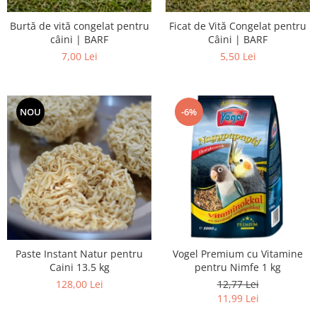
Burtă de vită congelat pentru
Ficat de Vită Congelat pentru
câini | BARF
Câini | BARF
7,00 Lei
5,50 Lei
NOU
-6%
Paste Instant Natur pentru
Vogel Premium cu Vitamine
Caini 13.5 kg
pentru Nimfe 1 kg
128,00 Lei
12,77 Lei
11,99 Lei