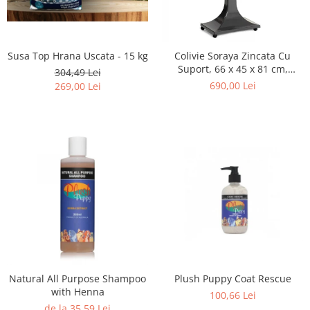
Susa Top Hrana Uscata - 15 kg
Colivie Soraya Zincata Cu
Suport, 66 x 45 x 81 cm,
304,49 Lei
15210030
690,00 Lei
269,00 Lei
Natural All Purpose Shampoo
Plush Puppy Coat Rescue
with Henna
100,66 Lei
de la 35,59 Lei