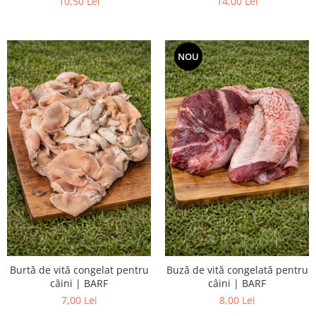
10,50 Lei
14,00 Lei
Accesorii Auto & Bicicletă
Accesorii Acasă și Mobilier
Botnițe
NOU
Identificare
Dresaj & Sport
Burtă de vită congelat pentru
Buză de vită congelată pentru
câini | BARF
câini | BARF
7,00 Lei
8,00 Lei