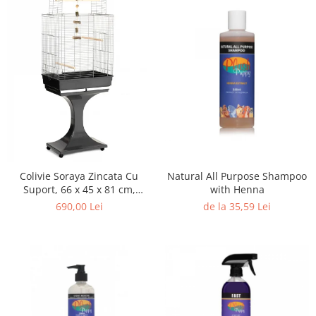
Natural All Purpose Shampoo
Colivie Soraya Zincata Cu
with Henna
Suport, 66 x 45 x 81 cm,
15210030
de la 35,59 Lei
690,00 Lei