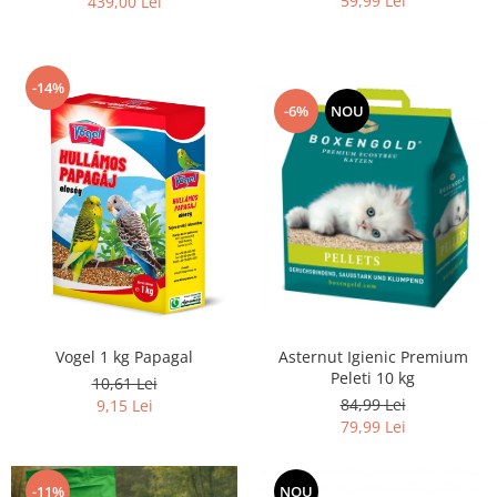
59,99 Lei
439,00 Lei
-14%
-6%
NOU
Asternut Igienic Premium
Vogel 1 kg Papagal
Peleti 10 kg
10,61 Lei
84,99 Lei
9,15 Lei
79,99 Lei
-11%
NOU