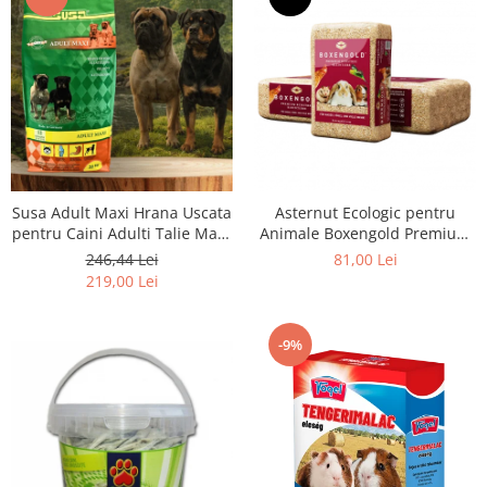
Susa Adult Maxi Hrana Uscata
Asternut Ecologic pentru
pentru Caini Adulti Talie Mare
Animale Boxengold Premium
- 20kg
Ecostreu 20kg
246,44 Lei
81,00 Lei
219,00 Lei
-9%