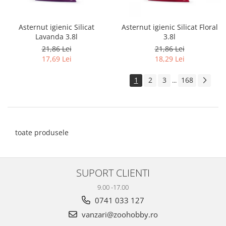
Asternut igienic Silicat
Asternut igienic Silicat Floral
Lavanda 3.8l
3.8l
21,86 Lei
21,86 Lei
17,69 Lei
18,29 Lei
1
2
3
168
...
toate produsele
SUPORT CLIENTI
9.00 -17.00
0741 033 127
vanzari@zoohobby.ro