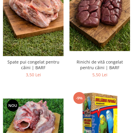
Rinichi de vită congelat
Spate pui congelat pentru
pentru câini | BARF
câini | BARF
5,50 Lei
3,50 Lei
-9%
NOU