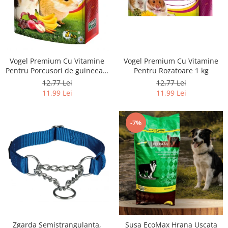
Vogel Premium Cu Vitamine
Vogel Premium Cu Vitamine
Pentru Rozatoare 1 kg
Pentru Porcusori de guineea 1
kg
12,77 Lei
12,77 Lei
11,99 Lei
11,99 Lei
-7%
Zgarda Semistrangulanta,
Susa EcoMax Hrana Uscata