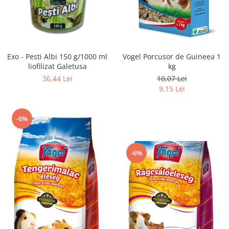
Exo - Pesti Albi 150 g/1000 ml
Vogel Porcusor de Guineea 1
liofilizat Galetusa
kg
36,44 Lei
10,07 Lei
9,15 Lei
-6%
-6%