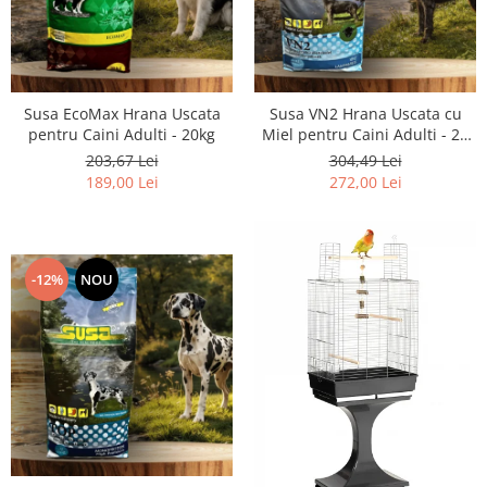
Susa EcoMax Hrana Uscata
Susa VN2 Hrana Uscata cu
pentru Caini Adulti - 20kg
Miel pentru Caini Adulti - 20
kg
203,67 Lei
304,49 Lei
189,00 Lei
272,00 Lei
-12%
NOU