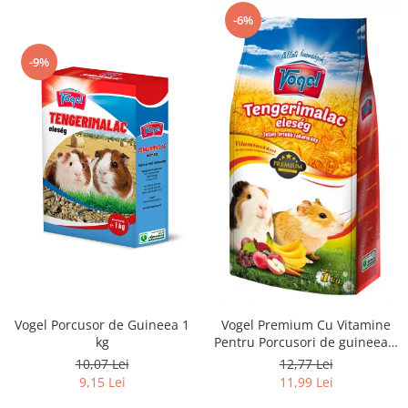
-6%
-9%
Vogel Porcusor de Guineea 1
Vogel Premium Cu Vitamine
kg
Pentru Porcusori de guineea 1
kg
10,07 Lei
12,77 Lei
9,15 Lei
11,99 Lei