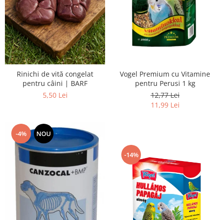
Vogel Premium cu Vitamine
Rinichi de vită congelat
pentru Perusi 1 kg
pentru câini | BARF
12,77 Lei
5,50 Lei
11,99 Lei
-4%
NOU
-14%