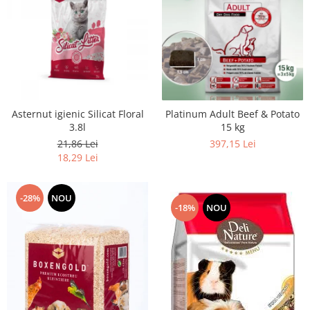
Asternut igienic Silicat Floral
Platinum Adult Beef & Potato
3.8l
15 kg
21,86 Lei
397,15 Lei
18,29 Lei
-28%
NOU
-18%
NOU