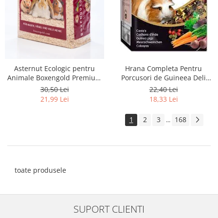
Asternut Ecologic pentru
Hrana Completa Pentru
Animale Boxengold Premium
Porcusori de Guineea Deli
Ecostreu 4.5 kg
Nature Menu 750g
30,50 Lei
22,40 Lei
21,99 Lei
18,33 Lei
1
2
3
168
...
toate produsele
SUPORT CLIENTI