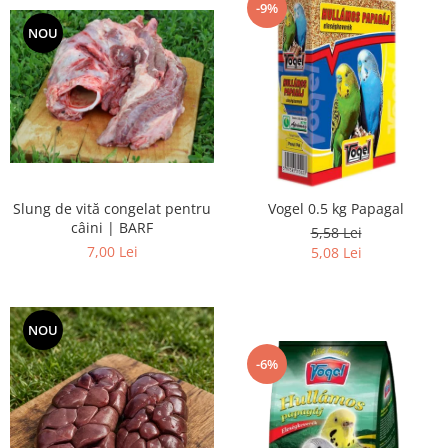
-9%
NOU
Slung de vită congelat pentru
Vogel 0.5 kg Papagal
câini | BARF
5,58 Lei
7,00 Lei
5,08 Lei
NOU
-6%