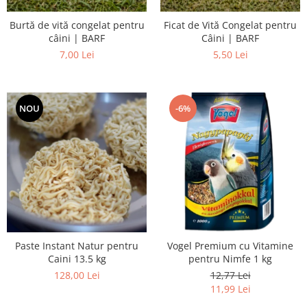
Burtă de vită congelat pentru
Ficat de Vită Congelat pentru
câini | BARF
Câini | BARF
7,00 Lei
5,50 Lei
NOU
-6%
Paste Instant Natur pentru
Vogel Premium cu Vitamine
Caini 13.5 kg
pentru Nimfe 1 kg
128,00 Lei
12,77 Lei
11,99 Lei