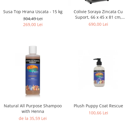
Susa Top Hrana Uscata - 15 kg
Colivie Soraya Zincata Cu
Suport, 66 x 45 x 81 cm,
304,49 Lei
15210030
690,00 Lei
269,00 Lei
Natural All Purpose Shampoo
Plush Puppy Coat Rescue
with Henna
100,66 Lei
de la 35,59 Lei