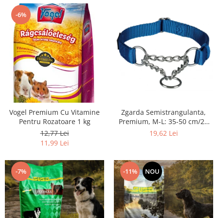
-6%
Vogel Premium Cu Vitamine
Zgarda Semistrangulanta,
Pentru Rozatoare 1 kg
Premium, M-L: 35-50 cm/20
mm, Albastru, 202802
12,77 Lei
19,62 Lei
11,99 Lei
-7%
-11%
NOU