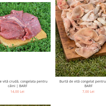
e vită crudă, congelata pentru
Burtă de vită congelat pentru
câini | BARF
BARF
14,00 Lei
7,00 Lei