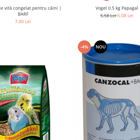
e vită congelat pentru câini |
Vogel 0.5 kg Papagal
BARF
5,58 Lei
5,08 Lei
7,00 Lei
-4%
NOU