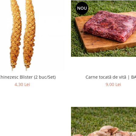
NOU
Carne tocată de vită | B
hinezesc Blister (2 buc/Set)
9,00 Lei
4,30 Lei