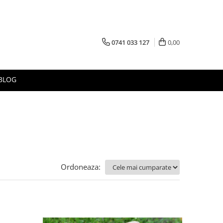
0741 033 127
0,00
BLOG
Ordoneaza: