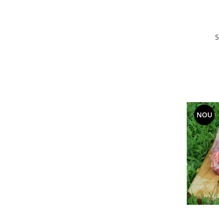
S
NOU