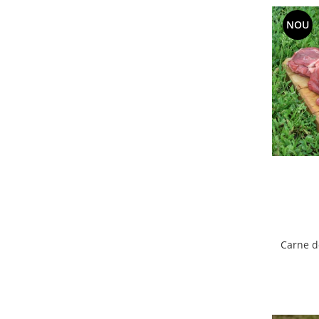
Accesorii Auto & Bicicletă
NOU
Accesorii Acasă și Mobilier
Botnițe
Identificare
Dresaj & Sport
Carne d