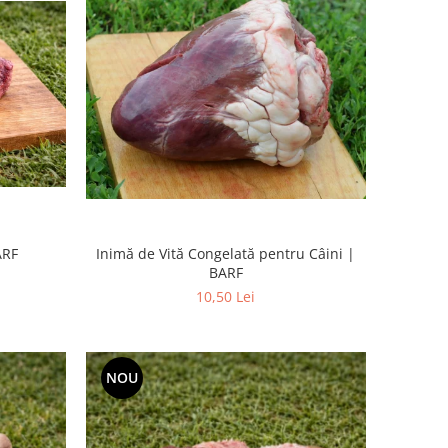
ARF
Inimă de Vită Congelată pentru Câini |
BARF
10,50 Lei
NOU