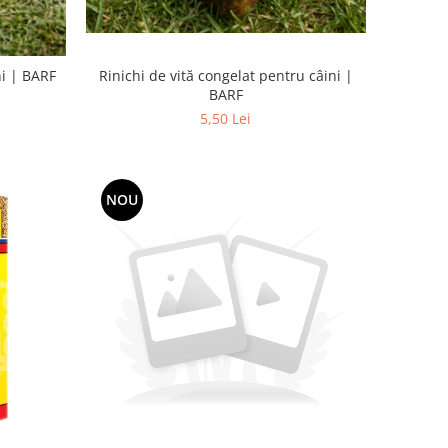
Rinichi de vită congelat pentru câini |
ni | BARF
BARF
5,50 Lei
NOU