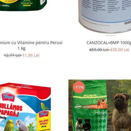
mium cu Vitamine pentru Perusi
CANZOCAL+BMP 1000
1 kg
459,00 Lei
439,00 Lei
12,77 Lei
11,99 Lei
-11%