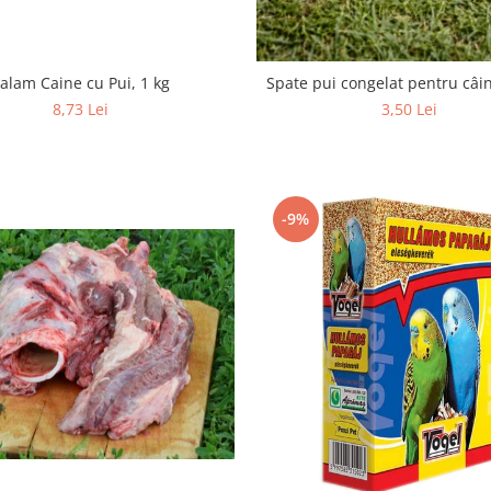
alam Caine cu Pui, 1 kg
Spate pui congelat pentru câi
8,73 Lei
3,50 Lei
-9%