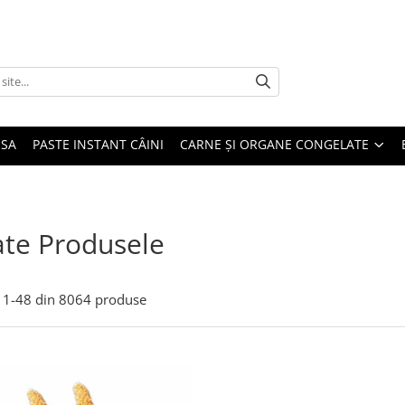
USA
PASTE INSTANT CÂINI
CARNE ȘI ORGANE CONGELATE
te Produsele
1-
48
din
8064
produse