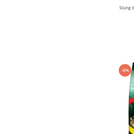
Slung d
-6%