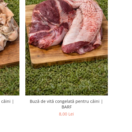
 câini |
Buză de vită congelată pentru câini |
BARF
8,00 Lei