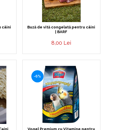
 câini
Buză de vită congelată pentru câini
| BARF
8,00 Lei
-6%
Caini
Vogel Premium cu Vitamine pentru