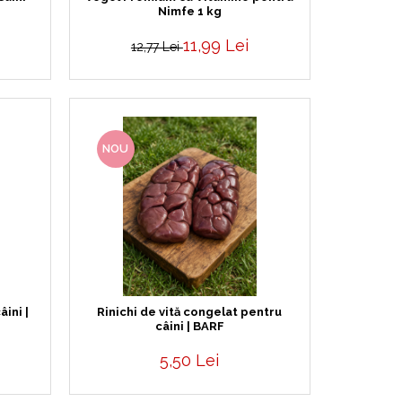
Nimfe 1 kg
11,99 Lei
12,77 Lei
NOU
ini |
Rinichi de vită congelat pentru
câini | BARF
5,50 Lei