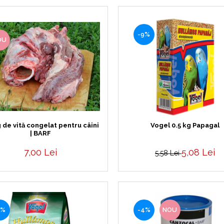
-9%
OU
 de vită congelat pentru câini
Vogel 0.5 kg Papagal
| BARF
7,00 Lei
5,08 Lei
5,58 Lei
6%
-4%
NOU