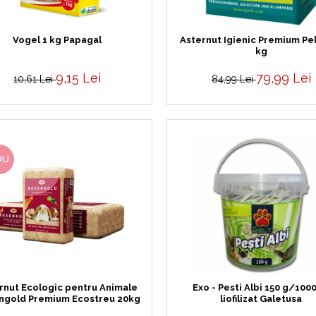
Vogel 1 kg Papagal
Asternut Igienic Premium Pel
kg
9,15 Lei
79,99 Lei
10,61 Lei
84,99 Lei
OU
rnut Ecologic pentru Animale
Exo - Pesti Albi 150 g/100
ngold Premium Ecostreu 20kg
liofilizat Galetusa