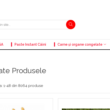
SA
Paste Instant Câini
Carne și organe congelate
ate Produsele
a:
1-
48
din
8064
produse