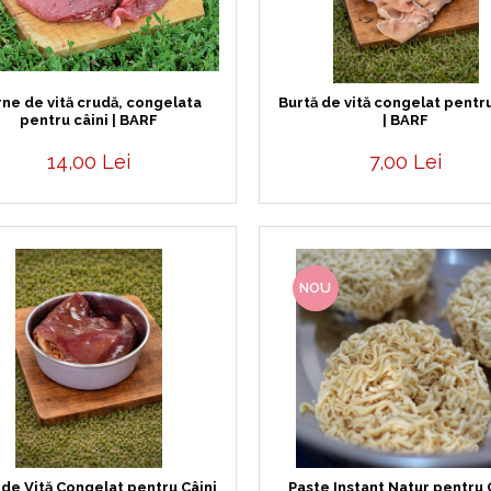
ne de vită crudă, congelata
Burtă de vită congelat pentru
pentru câini | BARF
| BARF
14,00 Lei
7,00 Lei
NOU
 de Vită Congelat pentru Câini
Paste Instant Natur pentru 