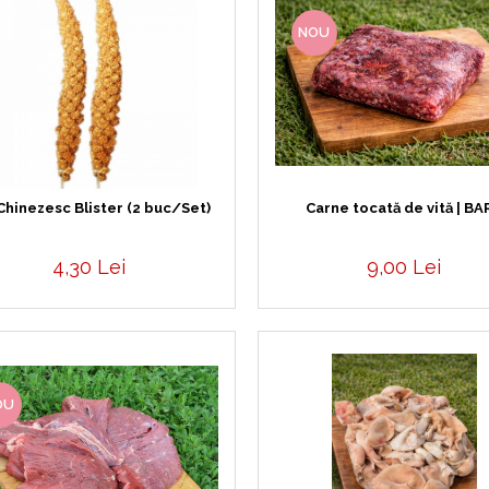
NOU
Chinezesc Blister (2 buc/Set)
Carne tocată de vită | BA
4,30 Lei
9,00 Lei
OU