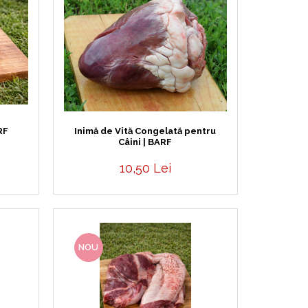
RF
Inimă de Vită Congelată pentru
Câini | BARF
10,50 Lei
NOU