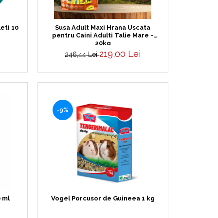
eti 10
Susa Adult Maxi Hrana Uscata
pentru Caini Adulti Talie Mare -
20kg
219,00 Lei
246,44 Lei
-9%
0 ml
Vogel Porcusor de Guineea 1 kg