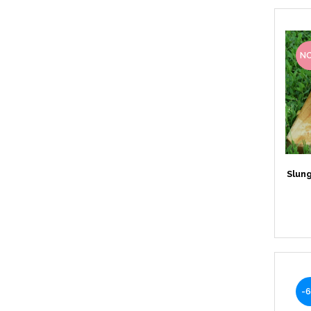
N
Slung
-