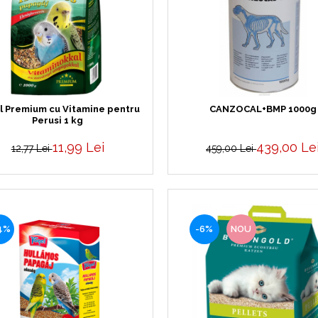
l Premium cu Vitamine pentru
CANZOCAL+BMP 1000g
Perusi 1 kg
11,99 Lei
439,00 Le
12,77 Lei
459,00 Lei
4%
-6%
NOU