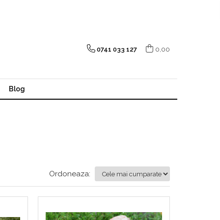
0741 033 127
0,00
Blog
Ordoneaza: