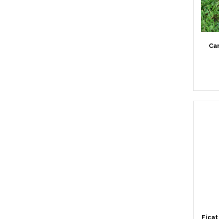
pentru Câini
Accesorii Auto & Bicicletă
Accesorii Acasă și Mobilier
Car
Botnițe
Identificare
Dresaj & Sport
Ficat