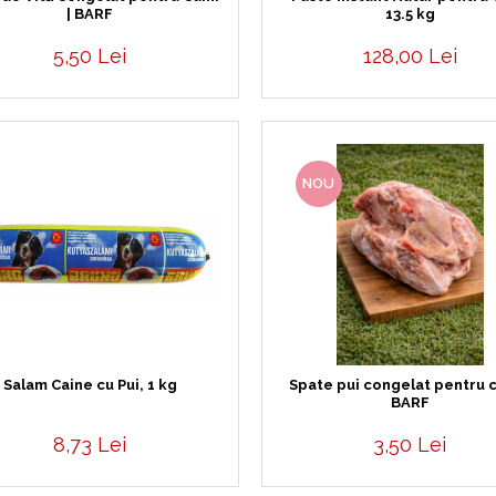
| BARF
13.5 kg
5,50 Lei
128,00 Lei
NOU
Salam Caine cu Pui, 1 kg
Spate pui congelat pentru câ
BARF
8,73 Lei
3,50 Lei