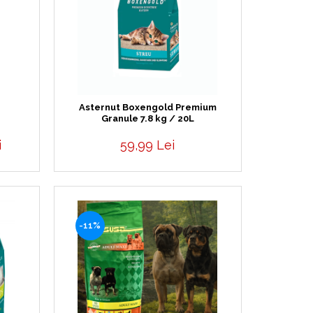
Asternut Boxengold Premium
Granule 7.8 kg / 20L
i
59,99 Lei
-11%