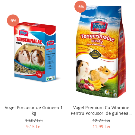
-6%
-9%
Vogel Porcusor de Guineea 1
Vogel Premium Cu Vitamine
kg
Pentru Porcusori de guineea 1
kg
10,07 Lei
12,77 Lei
9,15 Lei
11,99 Lei