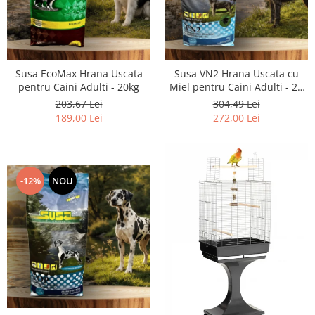
Susa EcoMax Hrana Uscata
Susa VN2 Hrana Uscata cu
pentru Caini Adulti - 20kg
Miel pentru Caini Adulti - 20
kg
203,67 Lei
304,49 Lei
189,00 Lei
272,00 Lei
-12%
NOU