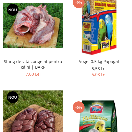
-9%
NOU
Slung de vită congelat pentru
Vogel 0.5 kg Papagal
câini | BARF
5,58 Lei
7,00 Lei
5,08 Lei
NOU
-6%