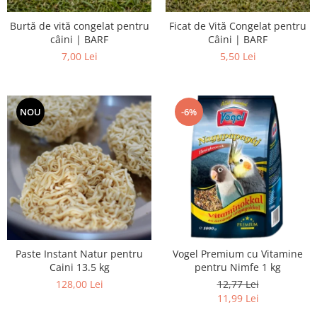
Burtă de vită congelat pentru
Ficat de Vită Congelat pentru
câini | BARF
Câini | BARF
7,00 Lei
5,50 Lei
NOU
-6%
Paste Instant Natur pentru
Vogel Premium cu Vitamine
Caini 13.5 kg
pentru Nimfe 1 kg
128,00 Lei
12,77 Lei
11,99 Lei