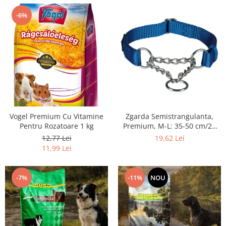
-6%
Vogel Premium Cu Vitamine
Zgarda Semistrangulanta,
Pentru Rozatoare 1 kg
Premium, M-L: 35-50 cm/20
mm, Albastru, 202802
12,77 Lei
19,62 Lei
11,99 Lei
-7%
-11%
NOU