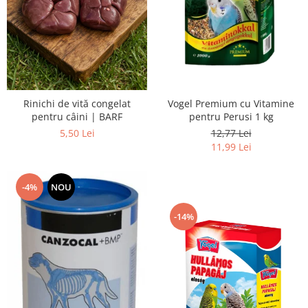
Vogel Premium cu Vitamine
Rinichi de vită congelat
pentru Perusi 1 kg
pentru câini | BARF
12,77 Lei
5,50 Lei
11,99 Lei
-4%
NOU
-14%