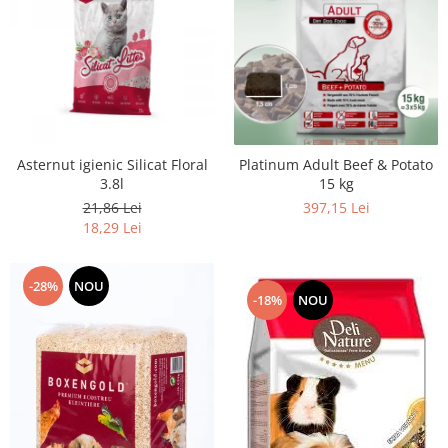
Asternut igienic Silicat Floral
Platinum Adult Beef & Potato
3.8l
15 kg
21,86 Lei
397,15 Lei
18,29 Lei
-28%
NOU
-18%
NOU