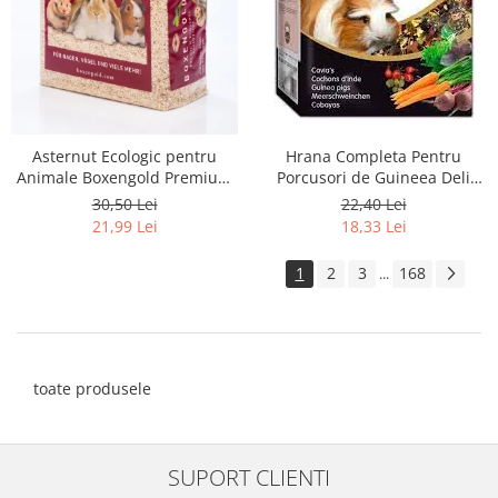
Asternut Ecologic pentru
Hrana Completa Pentru
Animale Boxengold Premium
Porcusori de Guineea Deli
Ecostreu 4.5 kg
Nature Menu 750g
30,50 Lei
22,40 Lei
21,99 Lei
18,33 Lei
1
2
3
168
...
toate produsele
SUPORT CLIENTI