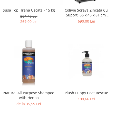
Susa Top Hrana Uscata - 15 kg
Colivie Soraya Zincata Cu
Suport, 66 x 45 x 81 cm,
304,49 Lei
15210030
690,00 Lei
269,00 Lei
Natural All Purpose Shampoo
Plush Puppy Coat Rescue
with Henna
100,66 Lei
de la 35,59 Lei