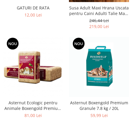
GATURI DE RATA
Susa Adult Maxi Hrana Uscata
pentru Caini Adulti Talie Mare
12,00 Lei
- 20kg
246,44 Lei
219,00 Lei
NOU
NOU
Asternut Ecologic pentru
Asternut Boxengold Premium
Animale Boxengold Premium
Granule 7.8 kg / 20L
Ecostreu 20kg
81,00 Lei
59,99 Lei