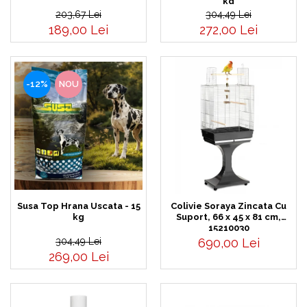
kg
203,67 Lei
304,49 Lei
189,00 Lei
272,00 Lei
-12%
NOU
Susa Top Hrana Uscata - 15
Colivie Soraya Zincata Cu
kg
Suport, 66 x 45 x 81 cm,
15210030
304,49 Lei
690,00 Lei
269,00 Lei