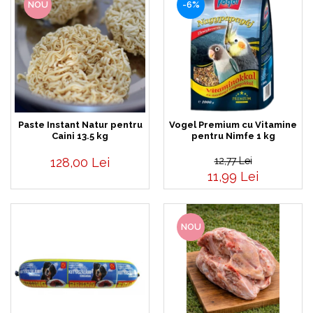
NOU
-6%
Paste Instant Natur pentru
Vogel Premium cu Vitamine
Caini 13.5 kg
pentru Nimfe 1 kg
128,00 Lei
12,77 Lei
11,99 Lei
NOU