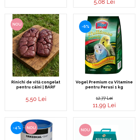
5,08 Lei
NOU
-6%
Rinichi de vită congelat
Vogel Premium cu Vitamine
pentru câini | BARF
pentru Perusi 1 kg
5,50 Lei
12,77 Lei
11,99 Lei
-4%
NOU
NOU