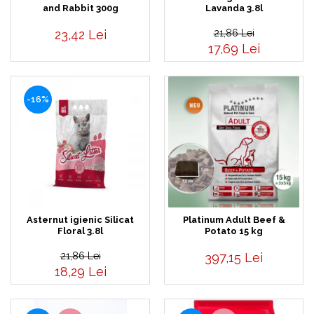
and Rabbit 300g
Lavanda 3.8l
23,42 Lei
21,86 Lei
17,69 Lei
-16%
Asternut igienic Silicat
Platinum Adult Beef &
Floral 3.8l
Potato 15 kg
21,86 Lei
397,15 Lei
18,29 Lei