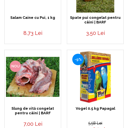
Salam Caine cu Pui, 1 kg
Spate pui congelat pentru
câini | BARF
8,73 Lei
3,50 Lei
-9%
NOU
Slung de vită congelat
Vogel 0.5 kg Papagal
pentru câini | BARF
7,00 Lei
5,58 Lei