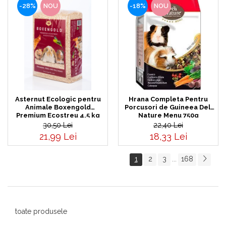
-28%
NOU
-18%
NOU
Asternut Ecologic pentru
Hrana Completa Pentru
Animale Boxengold
Porcusori de Guineea Deli
Premium Ecostreu 4.5 kg
Nature Menu 750g
30,50 Lei
22,40 Lei
21,99 Lei
18,33 Lei
1
2
3
168
...
toate produsele