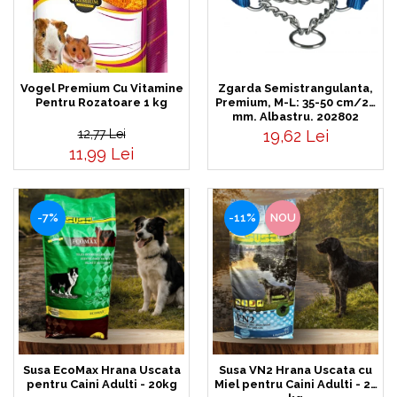
Zgarda Semistrangulanta,
Vogel Premium Cu Vitamine
Premium, M-L: 35-50 cm/20
Pentru Rozatoare 1 kg
mm, Albastru, 202802
19,62 Lei
12,77 Lei
11,99 Lei
-7%
-11%
NOU
Susa EcoMax Hrana Uscata
Susa VN2 Hrana Uscata cu
pentru Caini Adulti - 20kg
Miel pentru Caini Adulti - 20