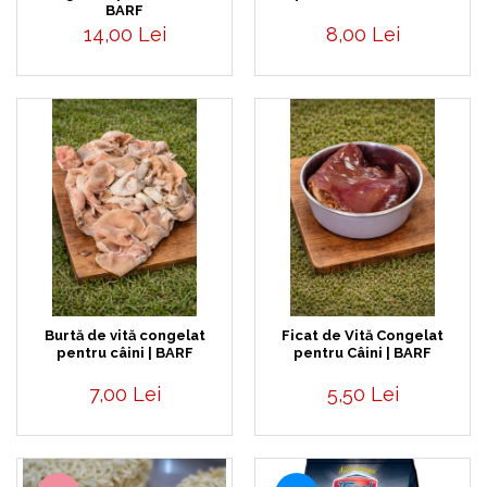
pentru Câini
BARF
14,00 Lei
8,00 Lei
Accesorii Auto & Bicicletă
Accesorii Acasă și Mobilier
Botnițe
Identificare
Dresaj & Sport
Burtă de vită congelat
Ficat de Vită Congelat
pentru câini | BARF
pentru Câini | BARF
7,00 Lei
5,50 Lei