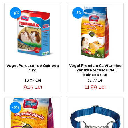
-9%
-6%
Vogel Porcusor de Guineea
Vogel Premium Cu Vitamine
1 kg
Pentru Porcusori de
guineea 1 kg
10,07 Lei
12,77 Lei
9,15 Lei
11,99 Lei
-6%