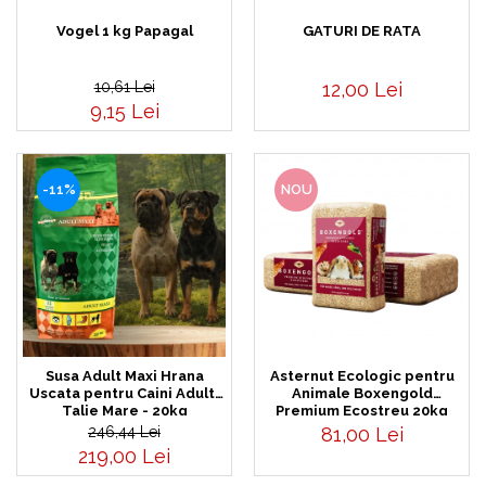
Vogel 1 kg Papagal
GATURI DE RATA
10,61 Lei
12,00 Lei
9,15 Lei
-11%
NOU
Susa Adult Maxi Hrana
Asternut Ecologic pentru
Uscata pentru Caini Adulti
Animale Boxengold
Talie Mare - 20kg
Premium Ecostreu 20kg
246,44 Lei
81,00 Lei
219,00 Lei