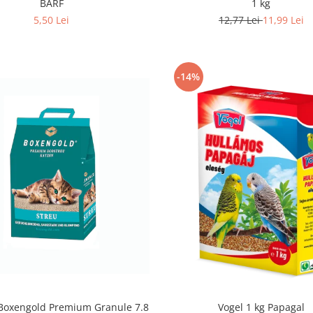
BARF
1 kg
5,50 Lei
12,77 Lei
11,99 Lei
-14%
 Boxengold Premium Granule 7.8
Vogel 1 kg Papagal