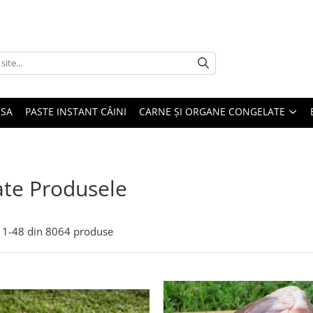
USA
PASTE INSTANT CÂINI
CARNE ȘI ORGANE CONGELATE
te Produsele
1-
48
din
8064
produse