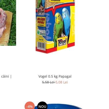
 câini |
Vogel 0.5 kg Papagal
5,58 Lei
5,08 Lei
-4%
NOU