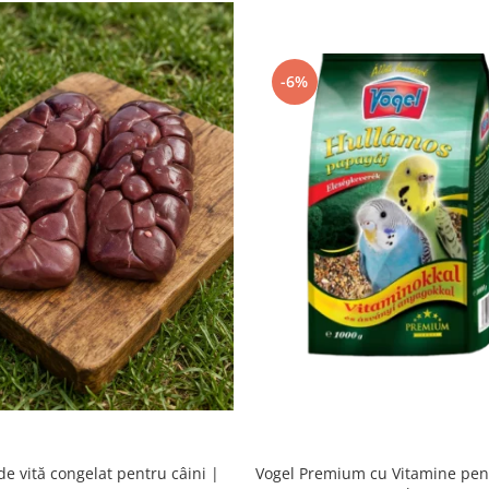
-6%
de vită congelat pentru câini |
Vogel Premium cu Vitamine pen