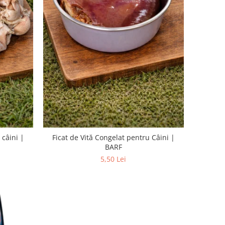
 câini |
Ficat de Vită Congelat pentru Câini |
BARF
5,50 Lei