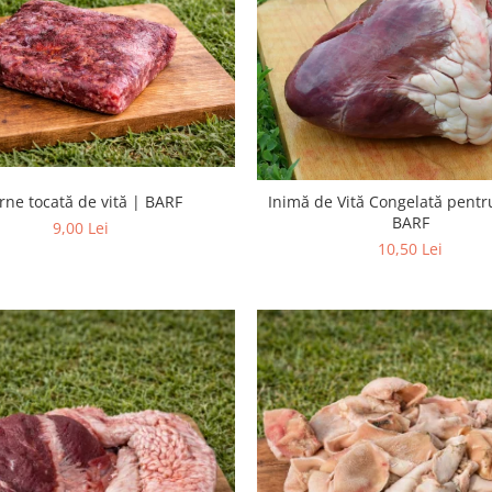
rne tocată de vită | BARF
Inimă de Vită Congelată pentr
BARF
9,00 Lei
10,50 Lei