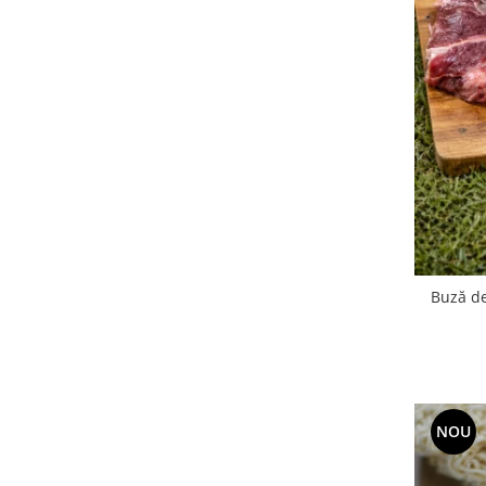
Accesorii Auto & Bicicletă
Accesorii Acasă și Mobilier
Botnițe
Identificare
Dresaj & Sport
Buză de
NOU