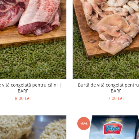
 vită congelată pentru câini |
Burtă de vită congelat pentru
BARF
BARF
8,00 Lei
7,00 Lei
-6%