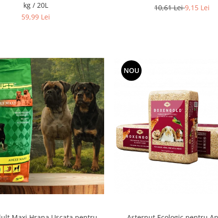
kg / 20L
10,61 Lei
9,15 Lei
59,99 Lei
NOU
ult Maxi Hrana Uscata pentru
Asternut Ecologic pentru A