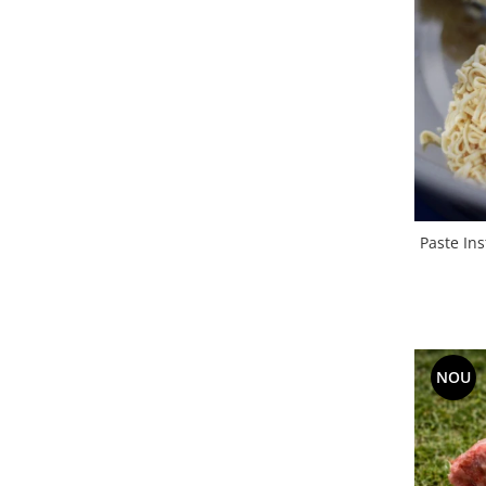
Paste In
NOU