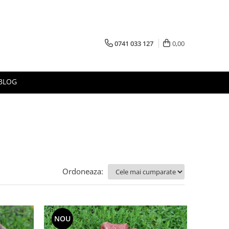
0741 033 127
0,00
BLOG
Ordoneaza:
NOU