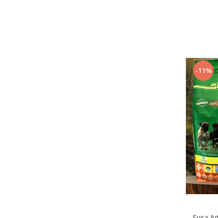
-11%
Susa Ad