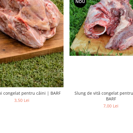
NOU
Slung de vită congelat pentru
i congelat pentru câini | BARF
BARF
3,50 Lei
7,00 Lei