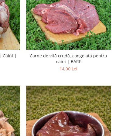
u Câini |
Carne de vită crudă, congelata pentru
câini | BARF
14,00 Lei