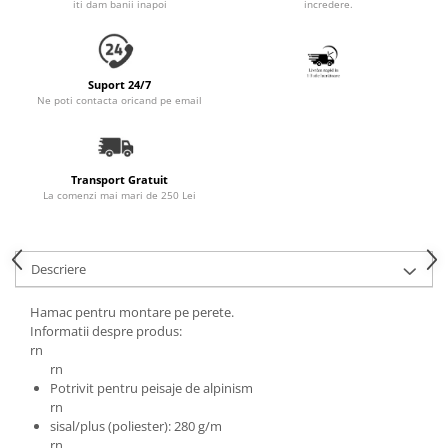
iti dam banii inapoi
incredere.
Accesorii Auto & Bicicletă
Accesorii Acasă și Mobilier
Botnițe
Suport 24/7
Ne poti contacta oricand pe email
Identificare
Dresaj & Sport
Transport Gratuit
La comenzi mai mari de 250 Lei
Descriere
Hamac pentru montare pe perete.
Informatii despre produs:
rn
rn
Potrivit pentru peisaje de alpinism
rn
sisal/plus (poliester): 280 g/m
rn