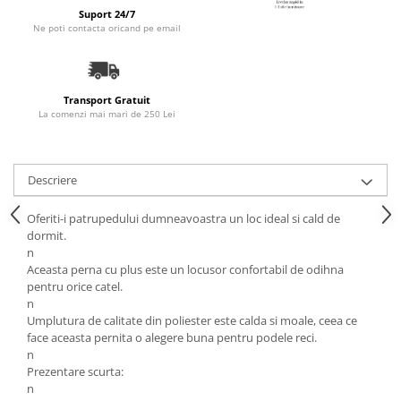
Accesorii Auto & Bicicletă
Suport 24/7
Ne poti contacta oricand pe email
Accesorii Acasă și Mobilier
Botnițe
Identificare
Transport Gratuit
La comenzi mai mari de 250 Lei
Dresaj & Sport
Descriere
Oferiti-i patrupedului dumneavoastra un loc ideal si cald de
dormit.
n
Aceasta perna cu plus este un locusor confortabil de odihna
pentru orice catel.
n
Umplutura de calitate din poliester este calda si moale, ceea ce
face aceasta pernita o alegere buna pentru podele reci.
n
Prezentare scurta:
n