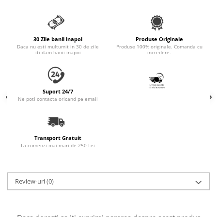
Accesorii Auto & Bicicletă
Accesorii Acasă și Mobilier
Botnițe
30 Zile banii inapoi
Produse Originale
Daca nu esti multumit in 30 de zile
Produse 100% originale. Comanda cu
Identificare
iti dam banii inapoi
incredere.
Dresaj & Sport
Suport 24/7
Ne poti contacta oricand pe email
Transport Gratuit
La comenzi mai mari de 250 Lei
Review-uri
(0)