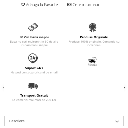
Accesorii Auto & Bicicletă
Adauga la Favorite
Cere informatii
Accesorii Acasă și Mobilier
Botnițe
Identificare
30 Zile banii inapoi
Produse Originale
Dresaj & Sport
Daca nu esti multumit in 30 de zile
Produse 100% originale. Comanda cu
iti dam banii inapoi
incredere.
Suport 24/7
Ne poti contacta oricand pe email
Transport Gratuit
La comenzi mai mari de 250 Lei
Descriere