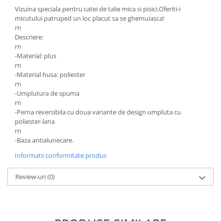
Vizuina speciala pentru catei de talie mica si pisici.Oferiti-i
micutului patruped un loc placut sa se ghemuiasca!
rn
Descriere:
rn
-Material: plus
rn
-Material husa: poliester
rn
-Umplutura de spuma
rn
-Perna reversibila cu doua variante de design umpluta cu
poliester-lana
rn
-Baza antialunecare.
Informatii conformitate produs
Review-uri
(0)