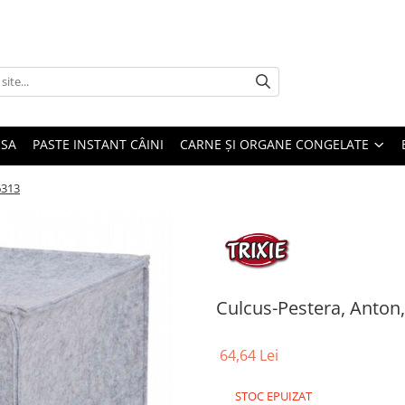
USA
PASTE INSTANT CÂINI
CARNE ȘI ORGANE CONGELATE
6313
Culcus-Pestera, Anton,
64,64 Lei
STOC EPUIZAT