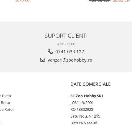
459,00 Lei
439,00 Lei
SUPORT CLIENTI
9.00 -17.00
0741 033 127
vanzari@zoohobby.ro
DATE COMERCIALE
 Plata
SC Zoo-Hobby SRL
e Retur
j 06/119/2001
de Retur
RO 13802928
Satu Nou, Nr 215
L
Bistrita Nasaud