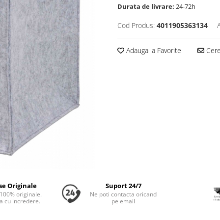
Durata de livrare:
24-72h
Cod Produs:
4011905363134
Adauga la Favorite
Cere 
se Originale
Suport 24/7
100% originale.
Ne poti contacta oricand
 cu incredere.
pe email