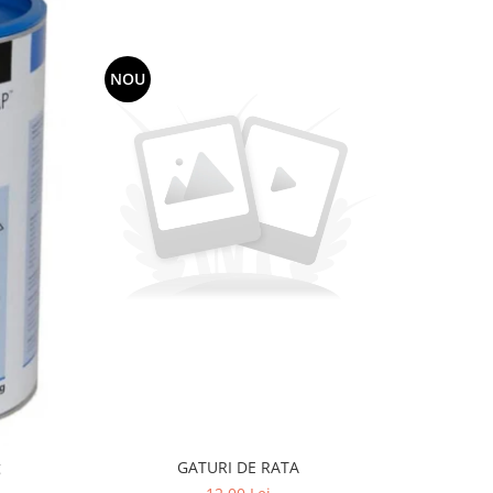
NOU
-11%
g
GATURI DE RATA
Susa Adu
Caini