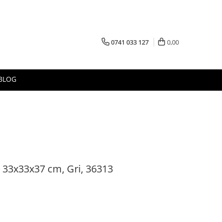
0741 033 127
0,00
BLOG
 33x33x37 cm, Gri, 36313