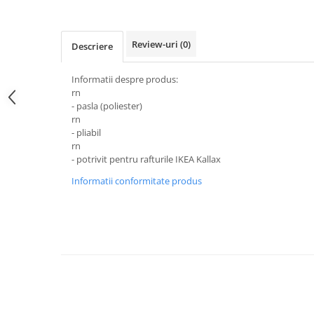
Accesorii Auto & Bicicletă
Accesorii Acasă și Mobilier
Review-uri
(0)
Descriere
Botnițe
Identificare
Informatii despre produs:
rn
Dresaj & Sport
- pasla (poliester)
rn
- pliabil
rn
- potrivit pentru rafturile IKEA Kallax
Informatii conformitate produs