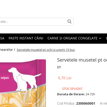
USA
PASTE INSTANT CÂINI
CARNE ȘI ORGANE CONGELATE
Ghearelor /
Servetele musetel pt ochi si urechi 15 buc
Servetele musetel pt o
DT
6,76 Lei
STOC EPUIZAT
Durata de livrare:
24-72h
Cod Produs:
2300060001
Ai n