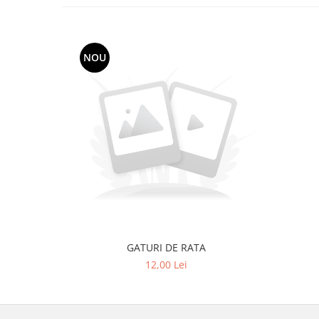
Accesorii Auto & Bicicletă
Accesorii Acasă și Mobilier
Botnițe
NOU
Identificare
Dresaj & Sport
GATURI DE RATA
12,00 Lei