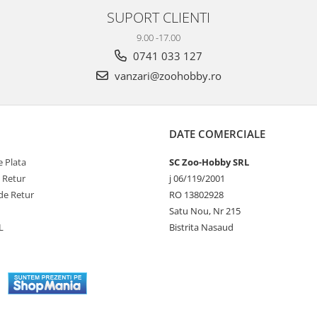
SUPORT CLIENTI
9.00 -17.00
0741 033 127
vanzari@zoohobby.ro
DATE COMERCIALE
 Plata
SC Zoo-Hobby SRL
e Retur
j 06/119/2001
de Retur
RO 13802928
Satu Nou, Nr 215
L
Bistrita Nasaud