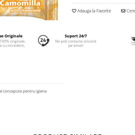
Adauga la Favorite
Cere 
se Originale
Suport 24/7
100% originale.
Ne poti contacta oricand
 cu incredere.
pe email
al concepute pentru igiena