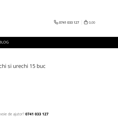
0741 033 127
0,00
BLOG
chi si urechi 15 buc
evoie de ajutor?
0741 033 127