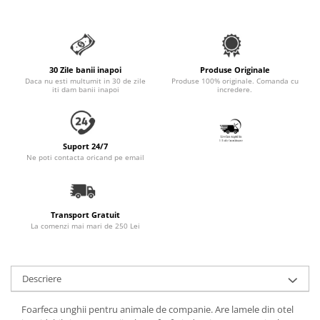
Accesorii Auto & Bicicletă
Accesorii Acasă și Mobilier
Botnițe
30 Zile banii inapoi
Produse Originale
Identificare
Daca nu esti multumit in 30 de zile
Produse 100% originale. Comanda cu
iti dam banii inapoi
incredere.
Dresaj & Sport
Suport 24/7
Ne poti contacta oricand pe email
Transport Gratuit
La comenzi mai mari de 250 Lei
Descriere
Foarfeca unghii pentru animale de companie. Are lamele din otel