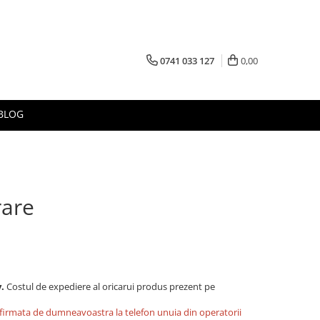
0741 033 127
0,00
BLOG
rare
y.
Costul de expediere al oricarui produs prezent pe
nfirmata de dumneavoastra la telefon unuia din operatorii