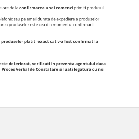
e ore de la
confirmarea unei comenzi
primiti produsul
elefonic sau pe email durata de expediere a produselor
oarea produselor este cea din momentul confirmarii
roduselor platiti exact cat v-a fost confirmat la
 este deteriorat, verificati in prezenta agentului daca
i Proces Verbal de Constatare si luati legatura cu noi