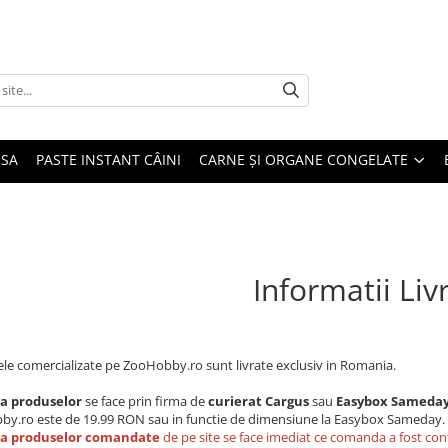
USA
PASTE INSTANT CÂINI
CARNE ȘI ORGANE CONGELATE
Informatii Liv
le comercializate pe ZooHobby.ro sunt livrate exclusiv in Romania.
ea produselor
se face prin firma de
curierat C
argus
sau
Easybox Sameda
y.ro este de 19.99 RON sau in functie de dimensiune la Easybox Sameday.
ea produselor comandate
de pe site se face imediat ce comanda a fost co