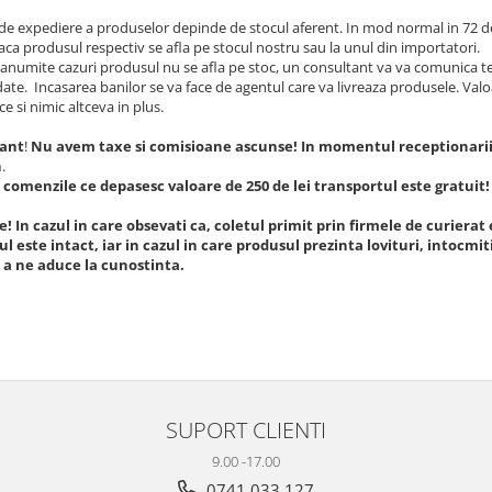
de expediere a produselor depinde de stocul aferent. In mod normal in 72 d
aca produsul respectiv se afla pe stocul nostru sau la unul din importatori.
 anumite cazuri produsul nu se afla pe stoc, un consultant va va comunica t
te. Incasarea banilor se va face de agentul care va livreaza produsele. Val
ce si nimic altceva in plus.
ant
!
Nu avem taxe si comisioane ascunse! In momentul receptionarii p
n
.
comenzile ce depasesc valoare de 250 de lei transportul este gratuit!
! In cazul in care obsevati ca, coletul primit prin firmele de curierat
l este intact, iar in cazul in care produsul prezinta lovituri, intocmit
 a ne aduce la cunostinta.
SUPORT CLIENTI
9.00 -17.00
0741 033 127