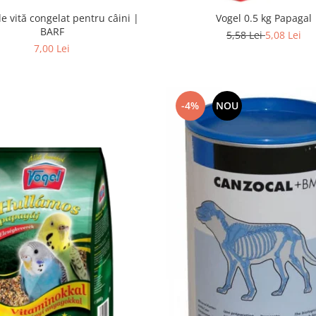
e vită congelat pentru câini |
Vogel 0.5 kg Papagal
BARF
5,58 Lei
5,08 Lei
7,00 Lei
-4%
NOU