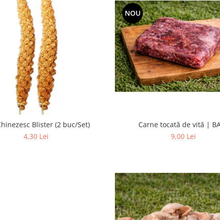
NOU
Carne tocată de vită | B
hinezesc Blister (2 buc/Set)
9,00 Lei
4,30 Lei