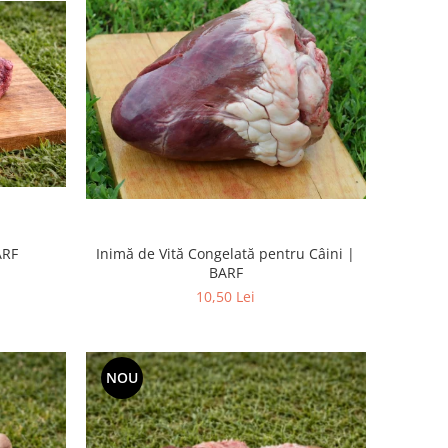
ARF
Inimă de Vită Congelată pentru Câini |
BARF
10,50 Lei
NOU