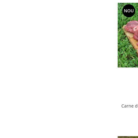
Accesorii Auto & Bicicletă
NOU
Accesorii Acasă și Mobilier
Botnițe
Identificare
Dresaj & Sport
Carne d