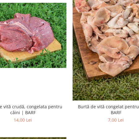
e vită crudă, congelata pentru
Burtă de vită congelat pentru
câini | BARF
BARF
14,00 Lei
7,00 Lei