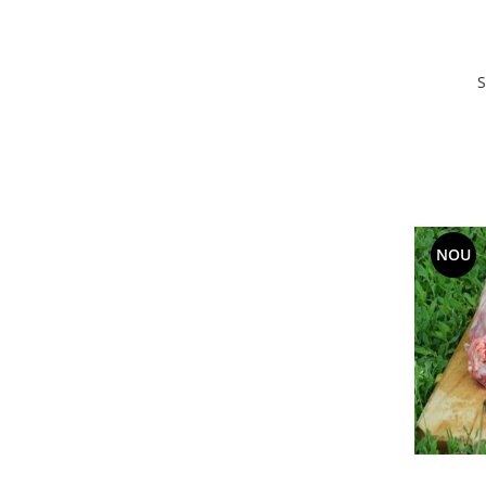
S
NOU