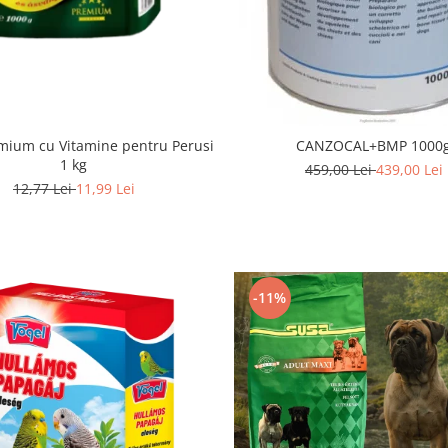
mium cu Vitamine pentru Perusi
CANZOCAL+BMP 1000
1 kg
459,00 Lei
439,00 Lei
12,77 Lei
11,99 Lei
-11%