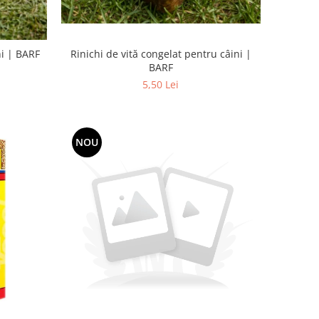
Rinichi de vită congelat pentru câini |
ni | BARF
BARF
5,50 Lei
NOU