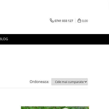
0741 033 127
0,00
BLOG
Ordoneaza: