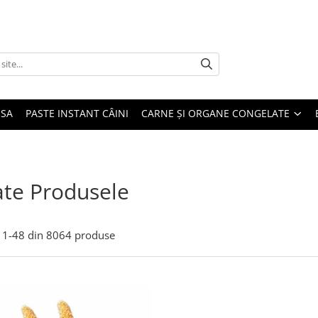
USA
PASTE INSTANT CÂINI
CARNE ȘI ORGANE CONGELATE
te Produsele
1-
48
din
8064
produse