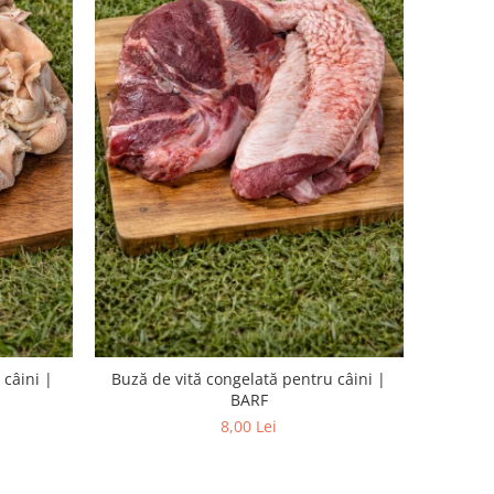
 câini |
Buză de vită congelată pentru câini |
BARF
8,00 Lei