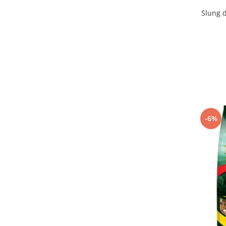
Slung d
-6%