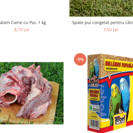
alam Caine cu Pui, 1 kg
Spate pui congelat pentru câi
8,73 Lei
3,50 Lei
-9%