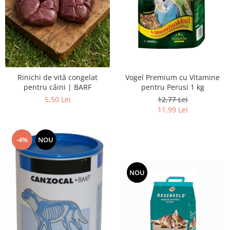
Vogel Premium cu Vitamine
Rinichi de vită congelat
pentru Perusi 1 kg
pentru câini | BARF
12,77 Lei
5,50 Lei
11,99 Lei
-4%
NOU
NOU