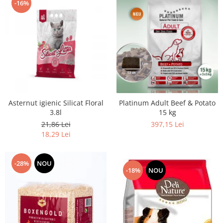
-16%
Asternut igienic Silicat Floral
Platinum Adult Beef & Potato
3.8l
15 kg
21,86 Lei
397,15 Lei
18,29 Lei
-28%
NOU
-18%
NOU