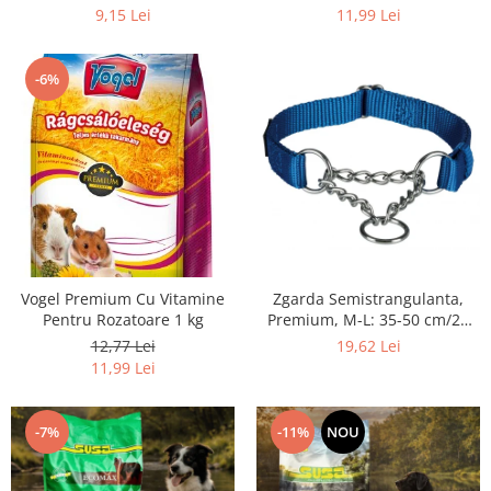
9,15 Lei
11,99 Lei
-6%
Vogel Premium Cu Vitamine
Zgarda Semistrangulanta,
Pentru Rozatoare 1 kg
Premium, M-L: 35-50 cm/20
mm, Albastru, 202802
12,77 Lei
19,62 Lei
11,99 Lei
-7%
-11%
NOU