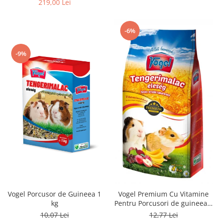
219,00 Lei
-6%
-9%
Vogel Porcusor de Guineea 1
Vogel Premium Cu Vitamine
kg
Pentru Porcusori de guineea 1
kg
10,07 Lei
12,77 Lei