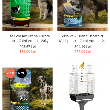
Susa EcoMax Hrana Uscata
Susa VN2 Hrana Uscata cu
pentru Caini Adulti - 20kg
Miel pentru Caini Adulti - 20
kg
203,67 Lei
304,49 Lei
189,00 Lei
272,00 Lei
-12%
NOU