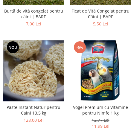
Burtă de vită congelat pentru
Ficat de Vită Congelat pentru
câini | BARF
Câini | BARF
7,00 Lei
5,50 Lei
NOU
-6%
Paste Instant Natur pentru
Vogel Premium cu Vitamine
Caini 13.5 kg
pentru Nimfe 1 kg
128,00 Lei
12,77 Lei
11,99 Lei