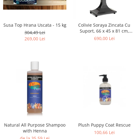
Susa Top Hrana Uscata - 15 kg
Colivie Soraya Zincata Cu
Suport, 66 x 45 x 81 cm,
304,49 Lei
15210030
690,00 Lei
269,00 Lei
Natural All Purpose Shampoo
Plush Puppy Coat Rescue
with Henna
100,66 Lei
de la 35,59 Lei