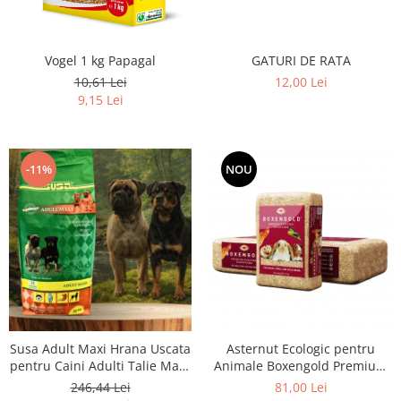
GATURI DE RATA
Vogel 1 kg Papagal
12,00 Lei
10,61 Lei
9,15 Lei
-11%
NOU
Susa Adult Maxi Hrana Uscata
Asternut Ecologic pentru
pentru Caini Adulti Talie Mare
Animale Boxengold Premium
- 20kg
Ecostreu 20kg
246,44 Lei
81,00 Lei