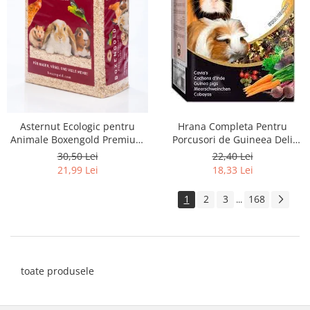
Asternut Ecologic pentru
Hrana Completa Pentru
Animale Boxengold Premium
Porcusori de Guineea Deli
Ecostreu 4.5 kg
Nature Menu 750g
30,50 Lei
22,40 Lei
21,99 Lei
18,33 Lei
1
2
3
168
...
toate produsele