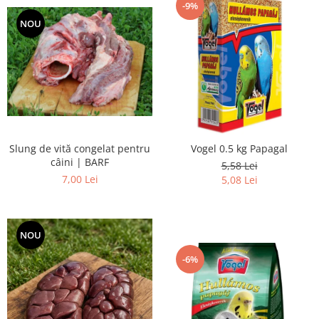
-9%
NOU
Slung de vită congelat pentru
Vogel 0.5 kg Papagal
câini | BARF
5,58 Lei
7,00 Lei
5,08 Lei
NOU
-6%