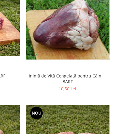
ARF
Inimă de Vită Congelată pentru Câini |
BARF
10,50 Lei
NOU