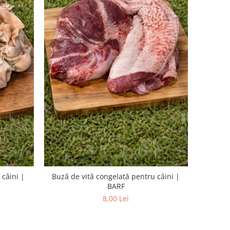
 câini |
Buză de vită congelată pentru câini |
BARF
8,00 Lei