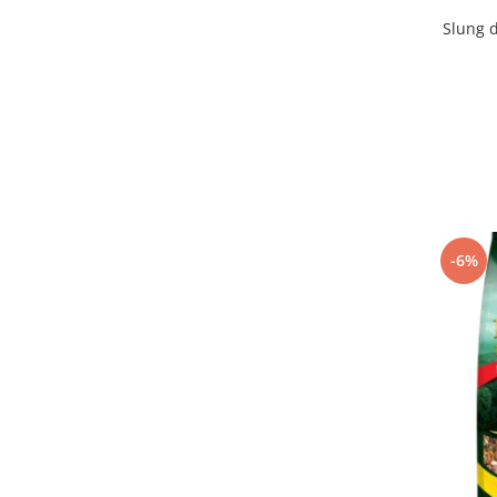
Slung d
-6%