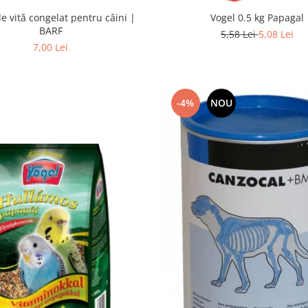
e vită congelat pentru câini |
Vogel 0.5 kg Papagal
BARF
5,58 Lei
5,08 Lei
7,00 Lei
-4%
NOU