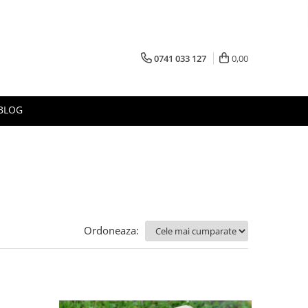
0741 033 127
0,00
BLOG
Ordoneaza: