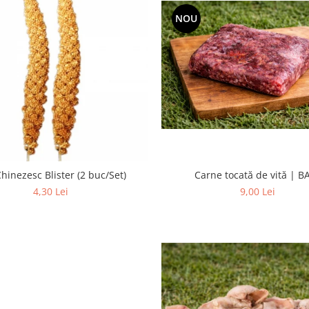
NOU
Carne tocată de vită | B
hinezesc Blister (2 buc/Set)
9,00 Lei
4,30 Lei