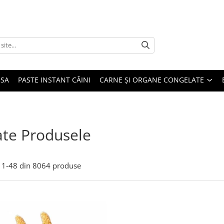
USA
PASTE INSTANT CÂINI
CARNE ȘI ORGANE CONGELATE
te Produsele
1-
48
din
8064
produse