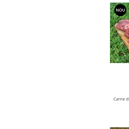
Accesorii Auto & Bicicletă
NOU
Accesorii Acasă și Mobilier
Botnițe
Identificare
Dresaj & Sport
Carne d