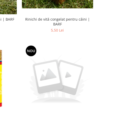
Rinichi de vită congelat pentru câini |
ni | BARF
BARF
5,50 Lei
NOU