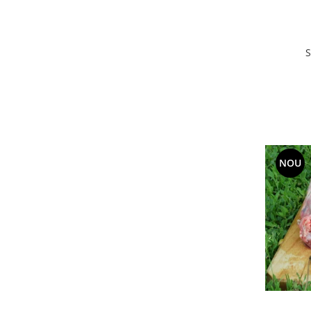
S
NOU