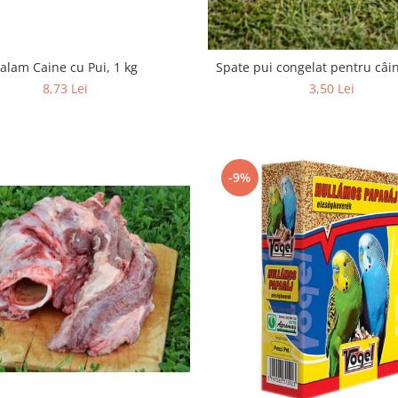
alam Caine cu Pui, 1 kg
Spate pui congelat pentru câi
8,73 Lei
3,50 Lei
-9%