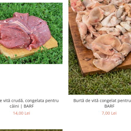
e vită crudă, congelata pentru
Burtă de vită congelat pentru
câini | BARF
BARF
14,00 Lei
7,00 Lei