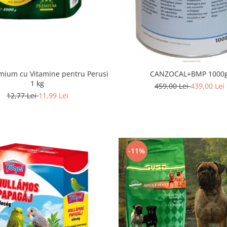
mium cu Vitamine pentru Perusi
CANZOCAL+BMP 1000
1 kg
459,00 Lei
439,00 Lei
12,77 Lei
11,99 Lei
-11%