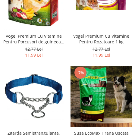
Vogel Premium Cu Vitamine
Vogel Premium Cu Vitamine
Pentru Rozatoare 1 kg
Pentru Porcusori de guineea 1
kg
12,77 Lei
12,77 Lei
11,99 Lei
11,99 Lei
-7%
Zgarda Semistrangulanta,
Susa EcoMax Hrana Uscata