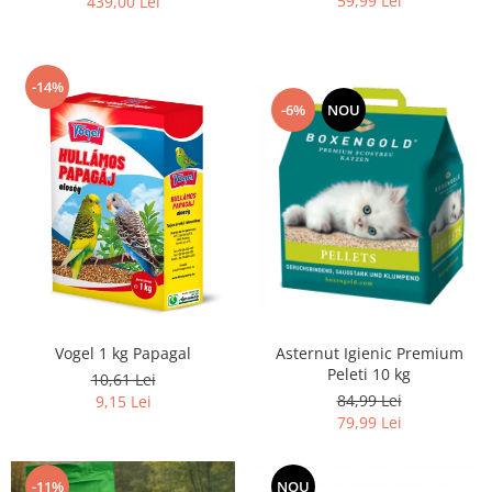
59,99 Lei
439,00 Lei
-14%
-6%
NOU
Asternut Igienic Premium
Vogel 1 kg Papagal
Peleti 10 kg
10,61 Lei
84,99 Lei
9,15 Lei
79,99 Lei
-11%
NOU