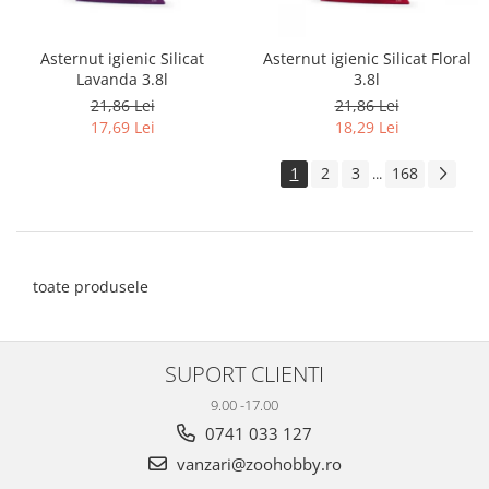
Asternut igienic Silicat
Asternut igienic Silicat Floral
Lavanda 3.8l
3.8l
21,86 Lei
21,86 Lei
17,69 Lei
18,29 Lei
1
2
3
168
...
toate produsele
SUPORT CLIENTI
9.00 -17.00
0741 033 127
vanzari@zoohobby.ro