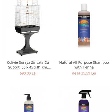
Natural All Purpose Shampoo
Colivie Soraya Zincata Cu
with Henna
Suport, 66 x 45 x 81 cm,
15210030
de la 35,59 Lei
690,00 Lei