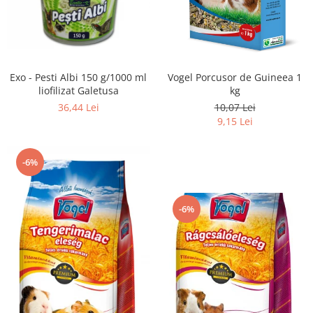
Exo - Pesti Albi 150 g/1000 ml
Vogel Porcusor de Guineea 1
liofilizat Galetusa
kg
36,44 Lei
10,07 Lei
9,15 Lei
-6%
-6%