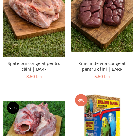
Rinichi de vită congelat
Spate pui congelat pentru
pentru câini | BARF
câini | BARF
5,50 Lei
3,50 Lei
-9%
NOU