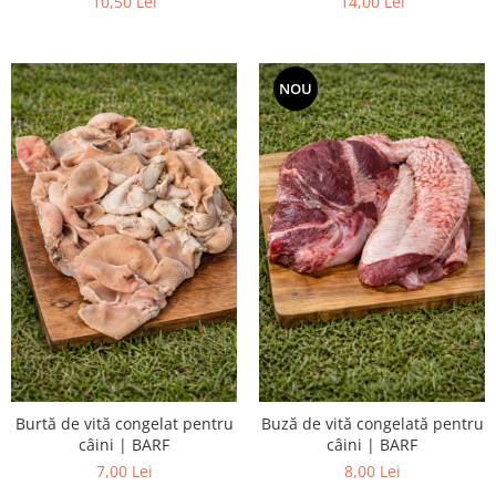
10,50 Lei
14,00 Lei
Accesorii Auto & Bicicletă
Accesorii Acasă și Mobilier
Botnițe
NOU
Identificare
Dresaj & Sport
Burtă de vită congelat pentru
Buză de vită congelată pentru
câini | BARF
câini | BARF
7,00 Lei
8,00 Lei