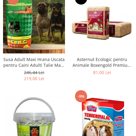
Susa Adult Maxi Hrana Uscata
Asternut Ecologic pentru
pentru Caini Adulti Talie Mare
Animale Boxengold Premium
- 20kg
Ecostreu 20kg
246,44 Lei
81,00 Lei
219,00 Lei
-9%