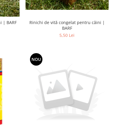
Rinichi de vită congelat pentru câini |
ni | BARF
BARF
5,50 Lei
NOU