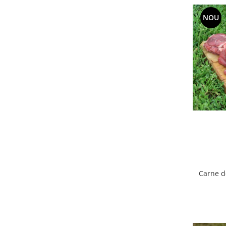
Accesorii Auto & Bicicletă
NOU
Accesorii Acasă și Mobilier
Botnițe
Identificare
Dresaj & Sport
Carne d