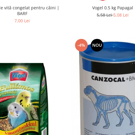
e vită congelat pentru câini |
Vogel 0.5 kg Papagal
BARF
5,58 Lei
5,08 Lei
7,00 Lei
-4%
NOU