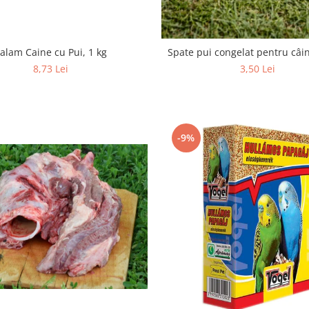
alam Caine cu Pui, 1 kg
Spate pui congelat pentru câi
8,73 Lei
3,50 Lei
-9%