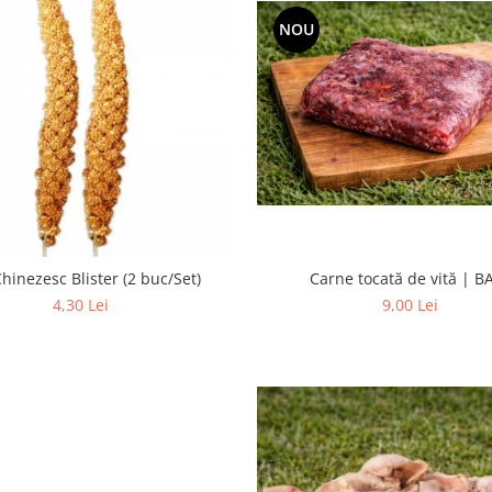
NOU
Carne tocată de vită | B
hinezesc Blister (2 buc/Set)
9,00 Lei
4,30 Lei