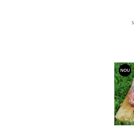
S
NOU