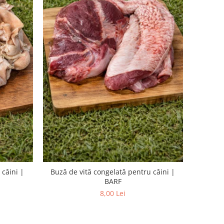
 câini |
Buză de vită congelată pentru câini |
BARF
8,00 Lei