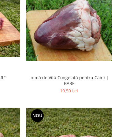
ARF
Inimă de Vită Congelată pentru Câini |
BARF
10,50 Lei
NOU