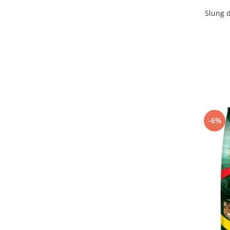
Slung d
-6%