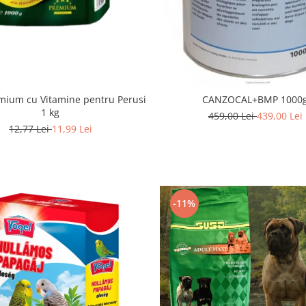
mium cu Vitamine pentru Perusi
CANZOCAL+BMP 1000
1 kg
459,00 Lei
439,00 Lei
12,77 Lei
11,99 Lei
-11%