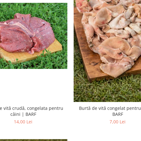
e vită crudă, congelata pentru
Burtă de vită congelat pentru
câini | BARF
BARF
14,00 Lei
7,00 Lei