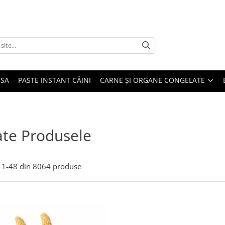
USA
PASTE INSTANT CÂINI
CARNE ȘI ORGANE CONGELATE
te Produsele
1-
48
din
8064
produse