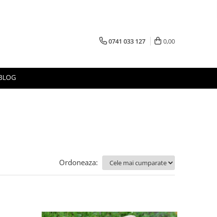
0741 033 127
0,00
BLOG
Ordoneaza: