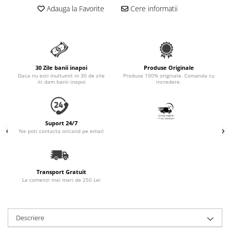
Accesorii Auto & Bicicletă
Adauga la Favorite
Cere informatii
Accesorii Acasă și Mobilier
Botnițe
Identificare
30 Zile banii inapoi
Produse Originale
Dresaj & Sport
Daca nu esti multumit in 30 de zile
Produse 100% originale. Comanda cu
iti dam banii inapoi
incredere.
Suport 24/7
Ne poti contacta oricand pe email
Transport Gratuit
La comenzi mai mari de 250 Lei
Descriere