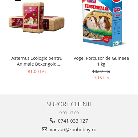
Asternut Ecologic pentru
Vogel Porcusor de Guineea
Animale Boxengold
1 kg
Premium Ecostreu 20kg
81,00 Lei
10,07 Lei
9,15 Lei
SUPORT CLIENTI
9.00 -17.00
0741 033 127
vanzari@zoohobby.ro