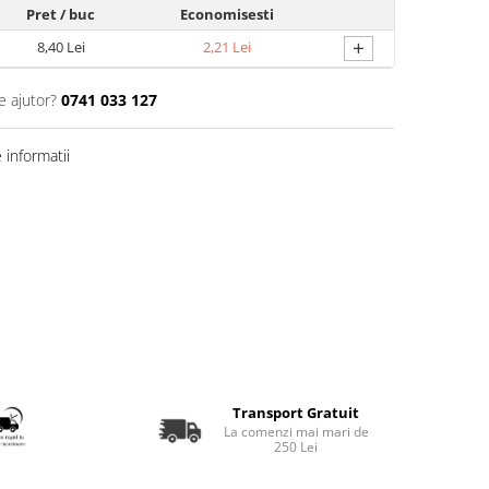
Pret
/ buc
Economisesti
+
8,40 Lei
2,21 Lei
e ajutor?
0741 033 127
informatii
Transport Gratuit
La comenzi mai mari de
250 Lei