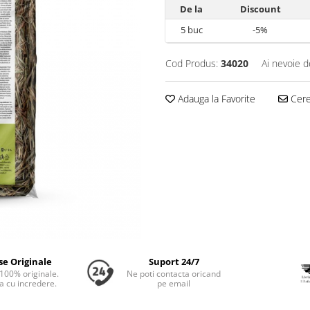
De la
Discount
5
buc
-5%
Cod Produs:
34020
Ai nevoie d
Adauga la Favorite
Cere 
se Originale
Suport 24/7
100% originale.
Ne poti contacta oricand
 cu incredere.
pe email