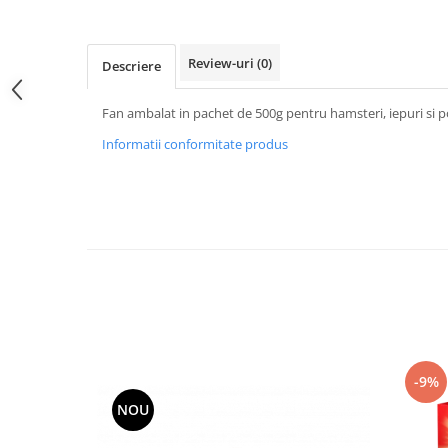
Accesorii Auto & Bicicletă
Accesorii Acasă și Mobilier
Review-uri
(0)
Descriere
Botnițe
Identificare
Fan ambalat in pachet de 500g pentru hamsteri, iepuri si 
Dresaj & Sport
Informatii conformitate produs
-9%
NOU