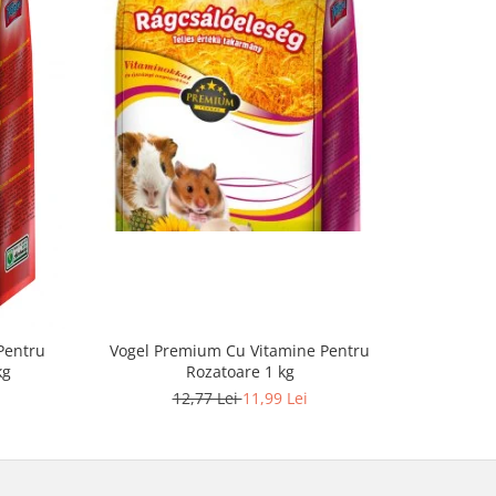
-28%
Pentru
Vogel Premium Cu Vitamine Pentru
Asternu
kg
Rozatoare 1 kg
Boxengol
12,77 Lei
11,99 Lei