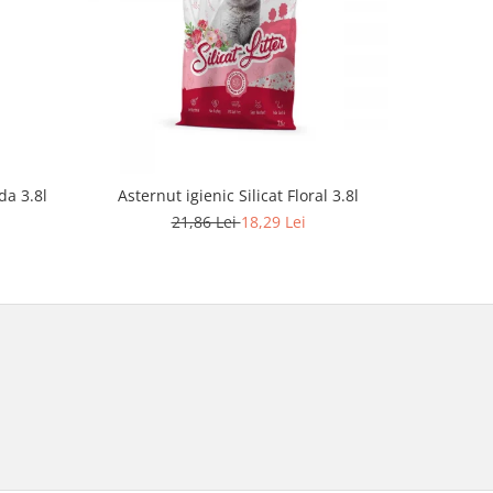
-6%
da 3.8l
Asternut igienic Silicat Floral 3.8l
Asternut 
21,86 Lei
18,29 Lei