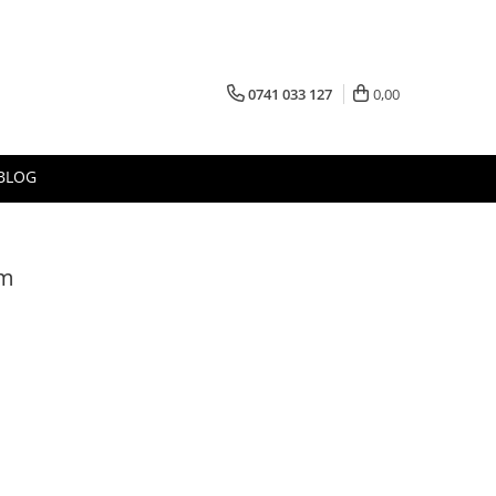
0741 033 127
0,00
BLOG
cm