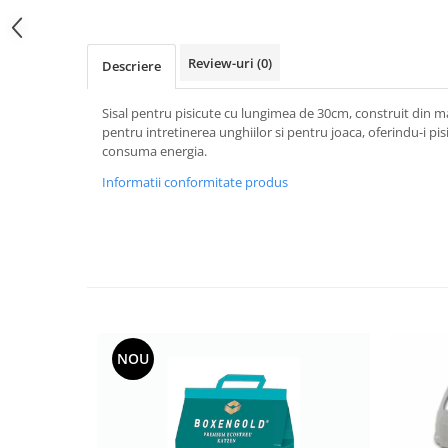
Accesorii Auto & Bicicletă
Accesorii Acasă și Mobilier
Review-uri
(0)
Descriere
Botnițe
Identificare
Sisal pentru pisicute cu lungimea de 30cm, construit din mat
pentru intretinerea unghiilor si pentru joaca, oferindu-i pis
Dresaj & Sport
consuma energia.
Informatii conformitate produs
NOU