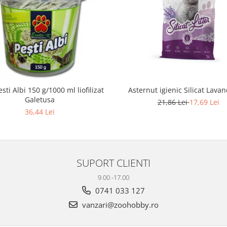
esti Albi 150 g/1000 ml liofilizat
Asternut igienic Silicat Lavan
Galetusa
21,86 Lei
17,69 Lei
36,44 Lei
SUPORT CLIENTI
9.00 -17.00
0741 033 127
vanzari@zoohobby.ro