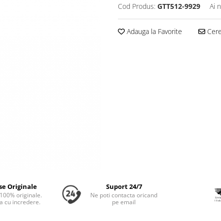
Cod Produs:
GTT512-9929
Ai 
Adauga la Favorite
Cere 
se Originale
Suport 24/7
100% originale.
Ne poti contacta oricand
 cu incredere.
pe email