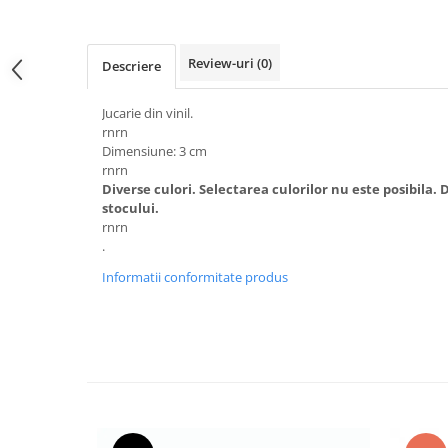
Accesorii Auto & Bicicletă
Accesorii Acasă și Mobilier
Review-uri
(0)
Descriere
Botnițe
Identificare
Jucarie din vinil.
rnrn
Dresaj & Sport
Dimensiune: 3 cm
rnrn
Diverse culori. Selectarea culorilor nu este posibila.
stocului.
rnrn
.
Informatii conformitate produs