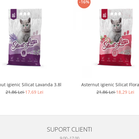
-16%
ut igienic Silicat Lavanda 3.8l
Asternut igienic Silicat Flora
21,86 Lei
17,69 Lei
21,86 Lei
18,29 Lei
SUPORT CLIENTI
9.00 -17.00