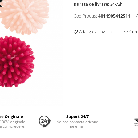
Durata de livrare:
24-72h
Cod Produs:
4011905412511
Adauga la Favorite
Cere 
se Originale
Suport 24/7
100% originale.
Ne poti contacta oricand
 cu incredere.
pe email