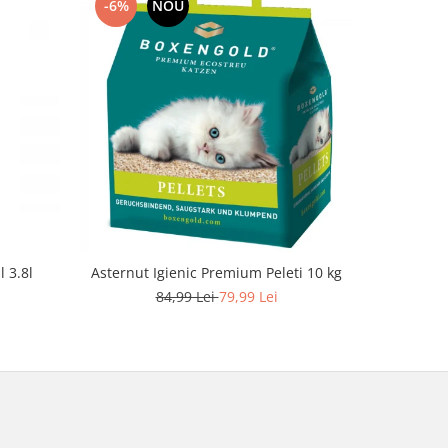
-6%
NOU
l 3.8l
Asternut Igienic Premium Peleti 10 kg
Asternut
84,99 Lei
79,99 Lei