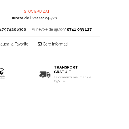
STOC EPUIZAT
Durata de livrare:
24-72h
47974206300
Ai nevoie de ajutor?
0741 033 127
auga la Favorite
Cere informatii
TRANSPORT
GRATUIT
La comenzi mai mari de
250 Lei