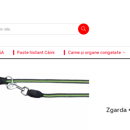
SA
Paste Instant Câini
Carne și organe congelate
Zgarda +