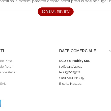
resti sa iti exprimi parerea despre acest produs poti adauga un
SCRIE UN REVIEW
TI
DATE COMERCIALE
de Plata
SC Zoo-Hobby SRL
 de Retur
j 06/119/2001
r de Retur
RO 13802928
Satu Nou, Nr 215
 SAL
Bistrita Nasaud