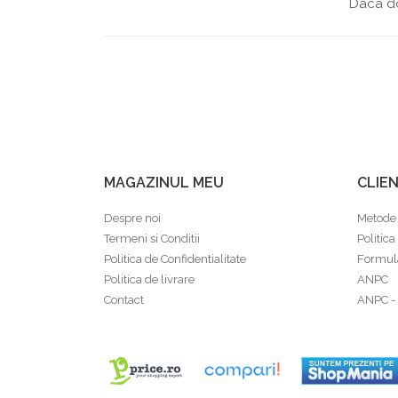
pentru Câini
Daca do
Accesorii Auto & Bicicletă
Accesorii Acasă și Mobilier
Botnițe
Identificare
Dresaj & Sport
MAGAZINUL MEU
CLIEN
Despre noi
Metode 
Termeni si Conditii
Politica
Politica de Confidentialitate
Formula
Politica de livrare
ANPC
Contact
ANPC -