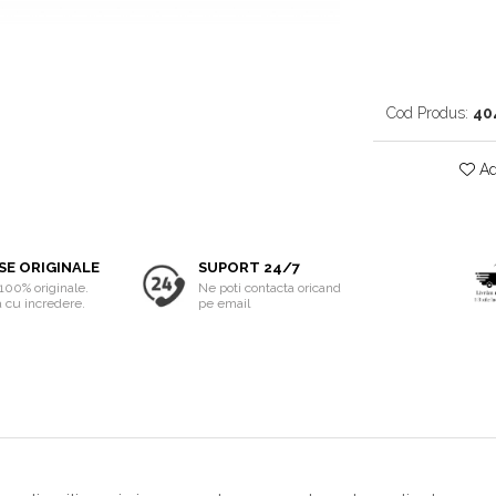
Cod Produs:
40
Ad
SE ORIGINALE
SUPORT 24/7
100% originale.
Ne poti contacta oricand
cu incredere.
pe email