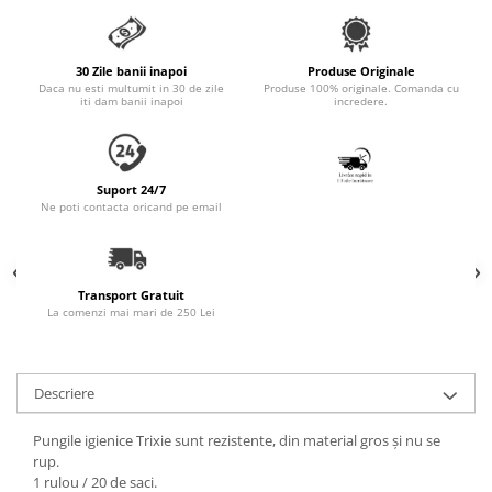
Accesorii Auto & Bicicletă
Accesorii Acasă și Mobilier
30 Zile banii inapoi
Produse Originale
Botnițe
Daca nu esti multumit in 30 de zile
Produse 100% originale. Comanda cu
iti dam banii inapoi
incredere.
Identificare
Dresaj & Sport
Suport 24/7
Ne poti contacta oricand pe email
Transport Gratuit
La comenzi mai mari de 250 Lei
Descriere
Pungile igienice Trixie sunt rezistente, din material gros și nu se
rup.
1 rulou / 20 de saci.