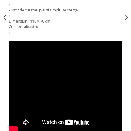
rn
- usor de curatat: pur si simplu se sterge.
rn
Dimensiuni: 110 × 70 cm
Culoare: albastru
rn
.