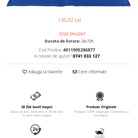
Pungi Igienice Pentru Câini
Patuțuri, Iglu și Ansambluri Sisal
Soluții de Curațat, Repelente,
pentru Pisici
Atractante și Parfumuri
130,92 Lei
Jucării pentru Pisici
Antiparazitare
Cuști transport pentru Pisici
STOC EPUIZAT
Produse de Sănătate și Recuperare
Durata de livrare:
24-72h
Castroane pentru Mâncare și Apă
Lese pentru Câini
Pisici
Cod Produs:
4011905286877
Ai nevoie de ajutor?
0741 033 127
Zgărzi pentru Câini
Accesorii Casă și Mobilier
Hamuri pentru Câini
Adauga la Favorite
Cere informatii
Patuțuri și Coșuri pentru Câini
Cuști și Genți Transport pentru
Câini
Castroane pentru Mâncare și Apa
Câini
30 Zile banii inapoi
Produse Originale
Daca nu esti multumit in 30 de zile
Produse 100% originale. Comanda cu
iti dam banii inapoi
incredere.
Jucării pentru Câini
Îmbrăcăminte și Încălțăminte
pentru Câini