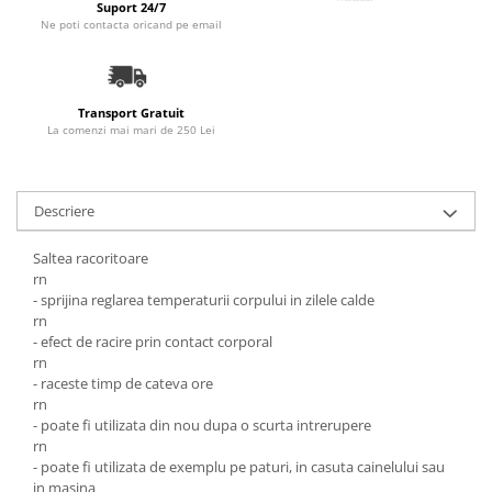
Suport 24/7
Accesorii Auto & Bicicletă
Ne poti contacta oricand pe email
Accesorii Acasă și Mobilier
Botnițe
Transport Gratuit
Identificare
La comenzi mai mari de 250 Lei
Dresaj & Sport
Descriere
Saltea racoritoare
rn
- sprijina reglarea temperaturii corpului in zilele calde
rn
- efect de racire prin contact corporal
rn
- raceste timp de cateva ore
rn
- poate fi utilizata din nou dupa o scurta intrerupere
rn
- poate fi utilizata de exemplu pe paturi, in casuta cainelului sau
in masina