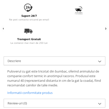
Accesorii Auto & Bicicletă
Accesorii Acasă și Mobilier
Suport 24/7
Botnițe
Ne poti contacta oricand pe email
Identificare
Dresaj & Sport
Transport Gratuit
La comenzi mai mari de 250 Lei
Descriere
Puloverul cu gat este tricotat din bumbac, oferind animalului de
companie confort termic in anotimpul racoros. Produsul este
numarul 40 (reprezentand distanta in cm de la gat la coada), fiind
recomandat cainilor de talie medie.
Informatii conformitate produs
Review-uri
(0)