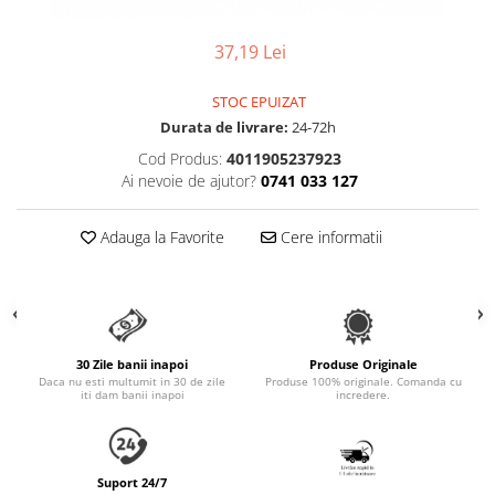
Accesorii Auto & Bicicletă
Accesorii Acasă și Mobilier
37,19 Lei
Botnițe
STOC EPUIZAT
Identificare
Durata de livrare:
24-72h
Dresaj & Sport
Cod Produs:
4011905237923
Ai nevoie de ajutor?
0741 033 127
Adauga la Favorite
Cere informatii
30 Zile banii inapoi
Produse Originale
Daca nu esti multumit in 30 de zile
Produse 100% originale. Comanda cu
iti dam banii inapoi
incredere.
Suport 24/7