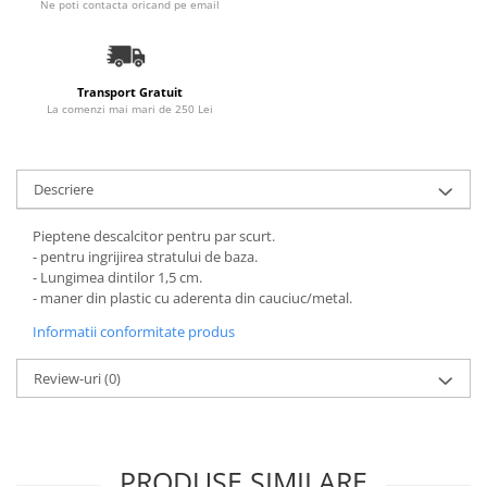
Ne poti contacta oricand pe email
Transport Gratuit
La comenzi mai mari de 250 Lei
Descriere
Pieptene descalcitor pentru par scurt.
- pentru ingrijirea stratului de baza.
- Lungimea dintilor 1,5 cm.
- maner din plastic cu aderenta din cauciuc/metal.
Informatii conformitate produs
Review-uri
(0)
PRODUSE SIMILARE