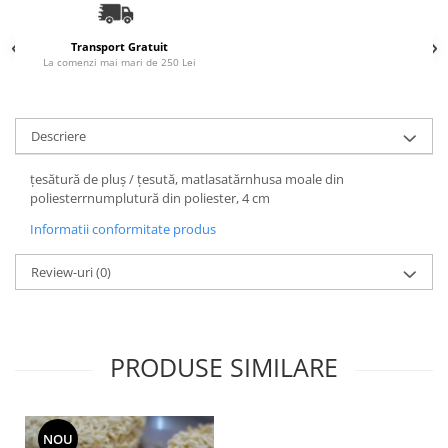
Accesorii Auto & Bicicletă
Accesorii Acasă și Mobilier
Transport Gratuit
La comenzi mai mari de 250 Lei
Botnițe
Identificare
Descriere
Dresaj & Sport
țesătură de pluș / țesută, matlasatărnhusa moale din
poliesterrnumplutură din poliester, 4 cm
Informatii conformitate produs
Review-uri
(0)
PRODUSE SIMILARE
NOU