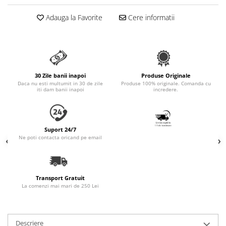
Accesorii Auto & Bicicletă
Adauga la Favorite
Cere informatii
Accesorii Acasă și Mobilier
Botnițe
Identificare
Dresaj & Sport
30 Zile banii inapoi
Produse Originale
Daca nu esti multumit in 30 de zile
Produse 100% originale. Comanda cu
iti dam banii inapoi
incredere.
Suport 24/7
Ne poti contacta oricand pe email
Transport Gratuit
La comenzi mai mari de 250 Lei
Descriere