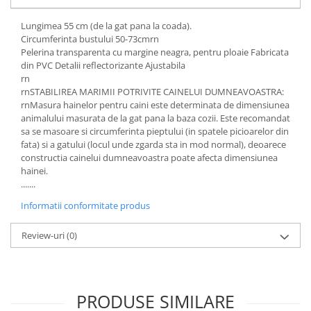
Lungimea 55 cm (de la gat pana la coada).
Circumferinta bustului 50-73cmrn
Pelerina transparenta cu margine neagra, pentru ploaie Fabricata
din PVC Detalii reflectorizante Ajustabila
rn
rnSTABILIREA MARIMII POTRIVITE CAINELUI DUMNEAVOASTRA:
rnMasura hainelor pentru caini este determinata de dimensiunea
animalului masurata de la gat pana la baza cozii. Este recomandat
sa se masoare si circumferinta pieptului (in spatele picioarelor din
fata) si a gatului (locul unde zgarda sta in mod normal), deoarece
constructia cainelui dumneavoastra poate afecta dimensiunea
hainei.
.......
Informatii conformitate produs
Review-uri
(0)
PRODUSE SIMILARE