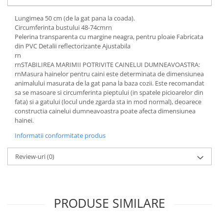
Lungimea 50 cm (de la gat pana la coada).
Circumferinta bustului 48-74cmrn
Pelerina transparenta cu margine neagra, pentru ploaie Fabricata
din PVC Detalii reflectorizante Ajustabila
rn
rnSTABILIREA MARIMII POTRIVITE CAINELUI DUMNEAVOASTRA:
rnMasura hainelor pentru caini este determinata de dimensiunea
animalului masurata de la gat pana la baza cozii. Este recomandat
sa se masoare si circumferinta pieptului (in spatele picioarelor din
fata) si a gatului (locul unde zgarda sta in mod normal), deoarece
constructia cainelui dumneavoastra poate afecta dimensiunea
hainei.
Informatii conformitate produs
Review-uri
(0)
PRODUSE SIMILARE