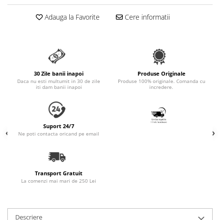
Accesorii Auto & Bicicletă
Adauga la Favorite
Cere informatii
Accesorii Acasă și Mobilier
Botnițe
Identificare
Dresaj & Sport
30 Zile banii inapoi
Produse Originale
Daca nu esti multumit in 30 de zile
Produse 100% originale. Comanda cu
iti dam banii inapoi
incredere.
Suport 24/7
Ne poti contacta oricand pe email
Transport Gratuit
La comenzi mai mari de 250 Lei
Descriere