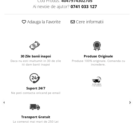
Cod Produs:
4047974302705
Accesorii Auto & Bicicletă
Ai nevoie de ajutor?
0741 033 127
Accesorii Acasă și Mobilier
Adauga la Favorite
Cere informatii
Botnițe
Identificare
Dresaj & Sport
30 Zile banii inapoi
Produse Originale
Daca nu esti multumit in 30 de zile
Produse 100% originale. Comanda cu
iti dam banii inapoi
incredere.
Suport 24/7
Ne poti contacta oricand pe email
Transport Gratuit
La comenzi mai mari de 250 Lei