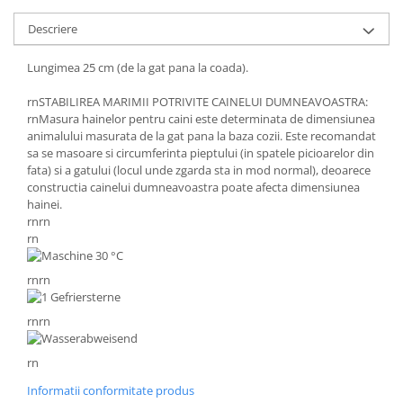
Descriere
Lungimea 25 cm (de la gat pana la coada).
rnSTABILIREA MARIMII POTRIVITE CAINELUI DUMNEAVOASTRA:
rnMasura hainelor pentru caini este determinata de dimensiunea
animalului masurata de la gat pana la baza cozii. Este recomandat
sa se masoare si circumferinta pieptului (in spatele picioarelor din
fata) si a gatului (locul unde zgarda sta in mod normal), deoarece
constructia cainelui dumneavoastra poate afecta dimensiunea
hainei.
rnrn
rn
rnrn
rnrn
rn
Informatii conformitate produs