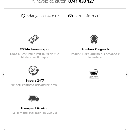
Ai nevoie de ajutor?
0741 033 127
Accesorii Auto & Bicicletă
Accesorii Acasă și Mobilier
Adauga la Favorite
Cere informatii
Botnițe
Identificare
Dresaj & Sport
30 Zile banii inapoi
Produse Originale
Daca nu esti multumit in 30 de zile
Produse 100% originale. Comanda cu
iti dam banii inapoi
incredere.
Suport 24/7
Ne poti contacta oricand pe email
Transport Gratuit
La comenzi mai mari de 250 Lei