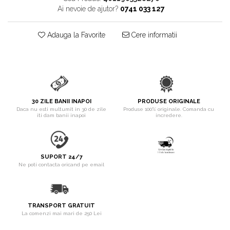
pentru Câini
Ai nevoie de ajutor?
0741 033 127
Accesorii Auto & Bicicletă
Accesorii Acasă și Mobilier
Adauga la Favorite
Cere informatii
Botnițe
Identificare
Dresaj & Sport
30 ZILE BANII INAPOI
PRODUSE ORIGINALE
Daca nu esti multumit in 30 de zile
Produse 100% originale. Comanda cu
iti dam banii inapoi
incredere.
SUPORT 24/7
Ne poti contacta oricand pe email
TRANSPORT GRATUIT
La comenzi mai mari de 250 Lei