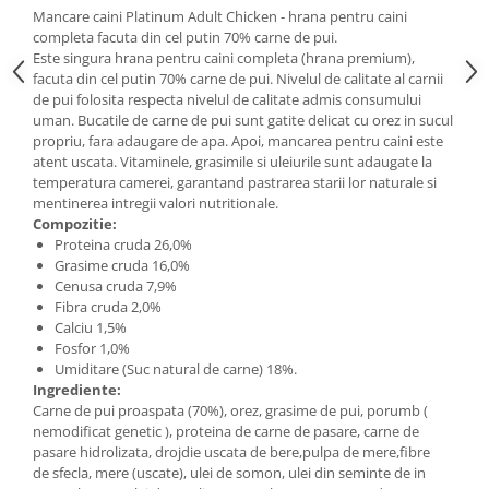
Mancare caini Platinum Adult Chicken - hrana pentru caini
completa facuta din cel putin 70% carne de pui.
Este singura hrana pentru caini completa (hrana premium),
facuta din cel putin 70% carne de pui. Nivelul de calitate al carnii
de pui folosita respecta nivelul de calitate admis consumului
uman. Bucatile de carne de pui sunt gatite delicat cu orez in sucul
propriu, fara adaugare de apa. Apoi, mancarea pentru caini este
atent uscata. Vitaminele, grasimile si uleiurile sunt adaugate la
temperatura camerei, garantand pastrarea starii lor naturale si
mentinerea intregii valori nutritionale.
Compozitie:
Proteina cruda 26,0%
Grasime cruda 16,0%
Cenusa cruda 7,9%
Fibra cruda 2,0%
Calciu 1,5%
Fosfor 1,0%
Umiditare (Suc natural de carne) 18%.
Ingrediente:
Carne de pui proaspata (70%), orez, grasime de pui, porumb (
nemodificat genetic ), proteina de carne de pasare, carne de
pasare hidrolizata, drojdie uscata de bere,pulpa de mere,fibre
de sfecla, mere (uscate), ulei de somon, ulei din seminte de in