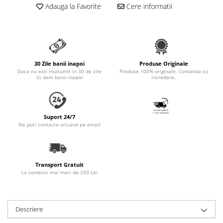
Adauga la Favorite
Cere informatii
Accesorii Auto & Bicicletă
Accesorii Acasă și Mobilier
Botnițe
Identificare
30 Zile banii inapoi
Produse Originale
Dresaj & Sport
Daca nu esti multumit in 30 de zile
Produse 100% originale. Comanda cu
iti dam banii inapoi
incredere.
Suport 24/7
Ne poti contacta oricand pe email
Transport Gratuit
La comenzi mai mari de 250 Lei
Descriere