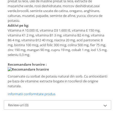
presat la rece, ulei de masline presat la rece, extracte de
mazariche verde, rosii deshidratate, morcov deshidratat,ceai
verde,brocolli, seminte uscate de catina, oregano, anghinare,
caltunas, musetel, papadie, seminte de afine, yucca, clorura de
potasiu.
Aditivi pe kg:
Vitamina A 10.000 IE, vitamina D3 1.600 IE, vitamina E 150 mg,
vitamina K1 2 mg, vitamina B1 3 mg, vitamina B2 4 mg, vitamina
B6 4 mg, vitamina B12 40 mcg, niacina 20 mg, acid pantotenic 8
mg, biotina 100 mcg, acid folic 300 mcg, colina 500 mg, fier 75 mg,
zinc 190 mg, mangan 90 mg, cupru 19 mg, cobalt 1 mg, iod 1,5 mg,
seleniu 0,3 mg.
Recomandare hranire :
Conservate cu sorbat de potasiu natural din sorb. Cu antioxidanti
pe baza de vitamine: extracte bogate in tocoferol de origine
naturala.
Informatii conformitate produs
Review-uri
(0)