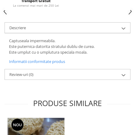
Transport Gratuit
Accesorii Auto & Bicicletă
La comenzi mai mari de 250 Lei
Accesorii Acasă și Mobilier
Botnițe
Descriere
Identificare
Captuseala impermeabila.
Dresaj & Sport
Este puternica datorita stratului dublu de curea.
Este umplut cu o umplutura speciala moala.
Informatii conformitate produs
Review-uri
(0)
PRODUSE SIMILARE
NOU