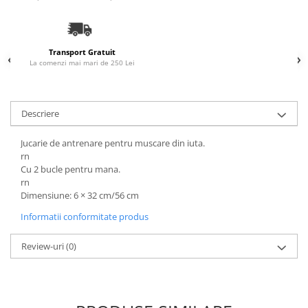
Accesorii Auto & Bicicletă
Accesorii Acasă și Mobilier
Botnițe
Transport Gratuit
La comenzi mai mari de 250 Lei
Identificare
Dresaj & Sport
Descriere
Jucarie de antrenare pentru muscare din iuta.
rn
Cu 2 bucle pentru mana.
rn
Dimensiune:
6 × 32 cm/56 cm
Informatii conformitate produs
Review-uri
(0)